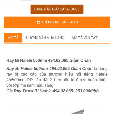
BẢNG BÁO GIÁ/ CATALOGUE
THÊM VÀO GIỎ HÀNG
MÔ TẢ
HƯỚNG DẪN MUA HÀNG
MÔ TẢ VẮN TẮT
Ray Bi Halele 500mm 494.02.065 Giảm Chấn
Ray Bi Halele 500mm 494.02.065 Giảm Chấn
là dòng
ray bi cao cấp của thương hiệu nổi tiếng Hafele
45/500mm-DIY lắp đặt 2 bên hộc tủ được hoàn thiện
với lớp mạ kẽm màu sáng
Giá Ray Trượt Bi Hafele 494.02.065: 253.000đ/bộ