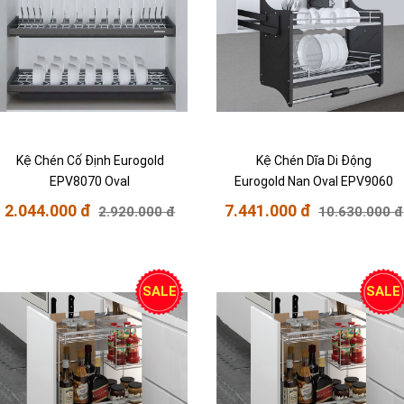
Kệ Chén Cố Định Eurogold
Kệ Chén Dĩa Di Động
EPV8070 Oval
Eurogold Nan Oval EPV9060
2.044.000 đ
7.441.000 đ
2.920.000 đ
10.630.000 đ
SALE
SALE