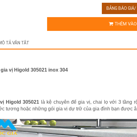
BẢNG BÁO GIÁ
THÊM VÀO
MÔ TẢ VẮN TẮT
gia vị Higold 305021 inox 304
vị Higold 305021
là kệ chuyên để gia vị, chai lọ với 3 tầng
ớc tương hoặc những gói gia vị dự trữ của gia đình bạn được