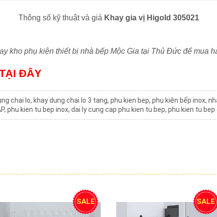
Thông số kỹ thuật và giá
Khay gia vị Higold 305021
y kho phụ kiện thiết bị nhà bếp Mộc Gia tại Thủ Đức để mua h
TẠI ĐÂY
ung chai lo
,
khay dung chai lo 3 tang
,
phu kien bep
,
phụ kiện bếp inox
,
nh
AP
,
phu kien tu bep inox
,
dai ly cung cap phu kien tu bep
,
phu kien tu bep
SALE
SALE