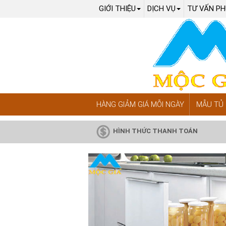
GIỚI THIỆU
DỊCH VỤ
TƯ VẤN PH
HÀNG GIẢM GIÁ MỖI NGÀY
MẪU TỦ 
HÌNH THỨC THANH TOÁN