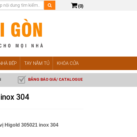
(0)
 NHÀ BẾP
TAY NẮM TỦ
KHÓA CỬA
N
BẢNG BÁO GIÁ/ CATALOGUE
 inox 304
vị Higold 305021 inox 304