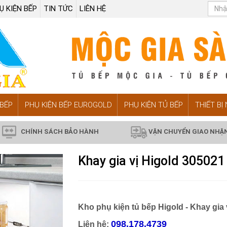
Ụ KIỆN BẾP
TIN TỨC
LIÊN HỆ
BẾP
PHỤ KIỆN BẾP EUROGOLD
PHỤ KIỆN TỦ BẾP
THIẾT BỊ
CHÍNH SÁCH BẢO HÀNH
VẬN CHUYỂN GIAO NHẬ
Khay gia vị Higold 305021
Kho phụ kiện tủ bếp Higold - Khay gia 
098.178.4739
Liên hệ: