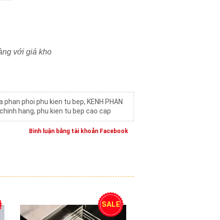
àng với giá kho
a phan phoi phu kien tu bep
,
KENH PHAN
 chinh hang
,
phu kien tu bep cao cap
Bình luận bằng tài khoản Facebook
SALE