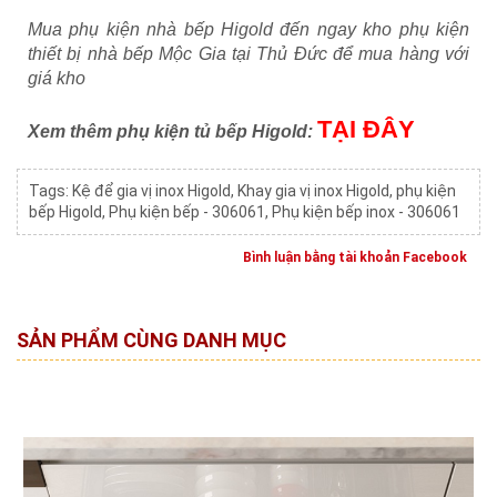
Mua phụ kiện nhà bếp Higold đến ngay kho phụ kiện
thiết bị nhà bếp Mộc Gia tại Thủ Đức để mua hàng với
giá kho
TẠI ĐÂY
Xem thêm phụ kiện tủ bếp Higold:
Tags:
Kệ để gia vị inox Higold
,
Khay gia vị inox Higold
,
phụ kiện
bếp Higold
,
Phụ kiện bếp - 306061
,
Phụ kiện bếp inox - 306061
Bình luận bằng tài khoản Facebook
SẢN PHẨM CÙNG DANH MỤC