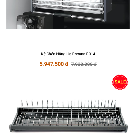
Kệ Chén Nâng Hạ Roxana R014
5.947.500 đ
7.930.000 đ
SALE