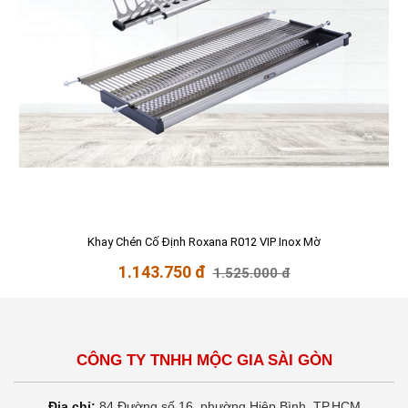
Khay Chén Cố Định Roxana R012 VIP Inox Mờ
1.143.750 đ
1.525.000 đ
CÔNG TY TNHH MỘC GIA SÀI GÒN
Địa chỉ:
84 Đường số 16, phường Hiệp Bình, TP.HCM