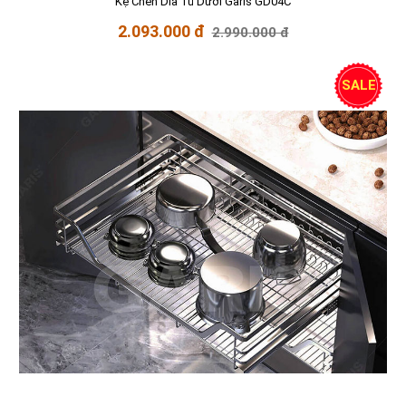
Kệ Chén Dĩa Tủ Dưới Garis GD04C
2.093.000 đ
2.990.000 đ
SALE