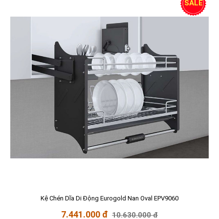
SALE
Kệ Chén Dĩa Di Động Eurogold Nan Oval EPV9060
7.441.000 đ
10.630.000 đ