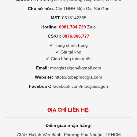
Chủ sở hữu:
Cty TNHH Mộc Gia Sài Gòn
MST:
0313142355
Hotline:
0981.784.739
Zalo
CSKH:
0876.066.777
✔ Hàng chính hãng
✔ Giá tại kho
✔ Giao hàng toàn quốc
Email:
mocgiasaigon@gmail.com
Website:
https://tubepmocgia.com
Facebook:
facebook.com/mocgiasaigon
ĐỊA CHỈ LIÊN HỆ:
Điểm giao nhận hàng:
73/47 Huỳnh Văn Bánh, Phường Phú Nhuận, TP.HCM