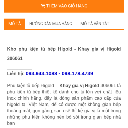
THÊM VÀO GIỎ HÀNG
MÔ TẢ
HƯỚNG DẪN MUA HÀNG
MÔ TẢ VẮN TẮT
Kho phụ kiện tủ bếp Higold - Khay gia vị Higold
306061
___________
093.943.1088 - 098.178.4739
Liên hệ:
___________
Phụ kiện tủ bếp Higold -
Khay gia vị Higold
306061 là
phụ kiện tủ bếp thiết kế dành cho tủ lớn với chất liệu
inox chính hãng, đây là dòng sản phẩm cao cấp của
higold tại Việt Nam, để có được một không gian bếp
thoáng mát, gọn gàng, sạch sẽ thì kệ gia vị là một trong
những phụ kiện không nên bỏ sót trong gian bếp nhà
bạn