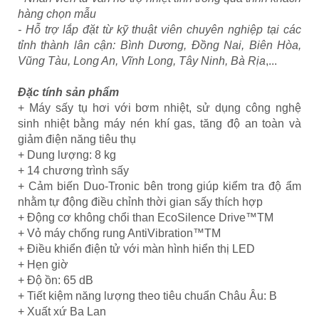
hàng chọn mẫu
- Hỗ trợ lắp đặt từ kỹ thuật viên chuyên nghiệp tại các
tỉnh thành lân cận: Bình Dương, Đồng Nai, Biên Hòa,
Vũng Tàu, Long An, Vĩnh Long, Tây Ninh, Bà Rịa
,...
Đặc tính sản phẩm
+ Máy sấy tụ hơi với bơm nhiệt, sử dụng công nghệ
sinh nhiệt bằng máy nén khí gas, tăng độ an toàn và
giảm điện năng tiêu thụ
+ Dung lượng: 8 kg
+ 14 chương trình sấy
+ Cảm biến Duo-Tronic bên trong giúp kiểm tra độ ẩm
nhằm tự động điều chỉnh thời gian sấy thích hợp
+ Động cơ không chổi than EcoSilence Drive™TM
+ Vỏ máy chống rung AntiVibration™TM
+ Điều khiển điện tử với màn hình hiển thị LED
+ Hẹn giờ
+ Độ ồn: 65 dB
+ Tiết kiệm năng lượng theo tiêu chuẩn Châu Âu: B
+ Xuất xứ Ba Lan