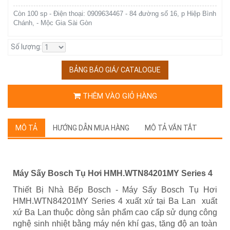
Còn 100 sp - Điện thoại: 0909634467 - 84 đường số 16, p Hiệp Bình
Chánh, - Mộc Gia Sài Gòn
Số lượng:
BẢNG BÁO GIÁ/ CATALOGUE
THÊM VÀO GIỎ HÀNG
MÔ TẢ
HƯỚNG DẪN MUA HÀNG
MÔ TẢ VẮN TẮT
Máy Sấy Bosch Tụ Hơi HMH.WTN84201MY Series 4
Thiết Bị Nhà Bếp Bosch - Máy Sấy Bosch Tụ Hơi
HMH.WTN84201MY Series 4 xuất xứ tại Ba Lan xuất
xứ Ba Lan thuộc dòng sản phẩm cao cấp sử dụng công
nghệ sinh nhiệt bằng máy nén khí gas, tăng độ an toàn