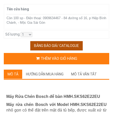
Tên cửa hàng
Còn 100 sp - Điện thoại: 0909634467 - 84 đường số 16, p Hiệp Bình
Chánh, - Mộc Gia Sài Gòn
Số lượng:
BẢNG BÁO GIÁ/ CATALOGUE
THÊM VÀO GIỎ HÀNG
MÔ TẢ
HƯỚNG DẪN MUA HÀNG
MÔ TẢ VẮN TẮT
Máy Rửa Chén Bosch để bàn HMH.SKS62E22EU
Máy rửa chén Bosch với Model HMH.SKS62E22EU
nhỏ gọn có thể đặt trên mặt đá tủ bếp, được xuất xứ từ