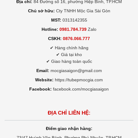
Địa chỉ:
84 Đường số 16, phường Hiệp Bình, TP.HCM
Chủ sở hữu:
Cty TNHH Mộc Gia Sài Gòn
MST:
0313142355
Hotline:
0981.784.739
Zalo
CSKH:
0876.066.777
✔ Hàng chính hãng
✔ Giá tại kho
✔ Giao hàng toàn quốc
Email:
mocgiasaigon@gmail.com
Website:
https://tubepmocgia.com
Facebook:
facebook.com/mocgiasaigon
ĐỊA CHỈ LIÊN HỆ:
Điểm giao nhận hàng:
73/47 Huỳnh Văn Bánh, Phường Phú Nhuận, TP.HCM