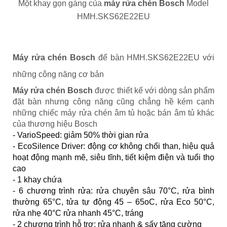
Một khay gọn gàng của
máy rửa chén Bosch
Model
HMH.SKS62E22EU
Máy rửa chén Bosch
để bàn HMH.SKS62E22EU với
những công năng cơ bản
Máy rửa chén Bosch
được thiết kế với dòng sản phẩm
đặt bàn nhưng công năng cũng chẳng hề kém cạnh
những chiếc máy rửa chén âm tủ hoặc bán âm tủ khác
của thương hiệu Bosch
- VarioSpeed: giảm 50% thời gian rửa
- EcoSilence Driver: động cơ không chổi than, hiệu quả
hoạt động mạnh mẽ, siêu tĩnh, tiết kiệm điện và tuổi thọ
cao
- 1 khay chứa
- 6 chương trình rửa: rửa chuyên sâu 70°C, rửa bình
thường 65°C, tửa tự động 45 – 65oC, rửa Eco 50°C,
rửa nhẹ 40°C rửa nhanh 45°C, tráng
- 2 chương trình hỗ trợ: rửa nhanh & sấy tăng cường