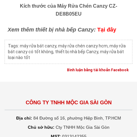
Kích thước của Máy Rửa Chén Canzy CZ-
DE8B05EU
Xem thêm thiết bị nhà bếp Canzy:
Tại đây
Tags:
máy rửa bát canzy
,
máy rửa chén canzy hcm
,
máy rửa
bát canzy có tốt không
,
thiết bị nhà bếp Canzy
,
máy rửa bát
loại nào tốt
Bình luận bằng tài khoản Facebook
CÔNG TY TNHH MỘC GIA SÀI GÒN
Địa chỉ:
84 Đường số 16, phường Hiệp Bình, TP.HCM
Chủ sở hữu:
Cty TNHH Mộc Gia Sài Gòn
MST:
0313142355