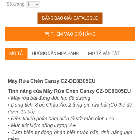
Số lượng:
BẢNG BÁO GIÁ/ CATALOGUE
THÊM VÀO GIỎ HÀNG
MÔ TẢ
HƯỚNG DẪN MUA HÀNG
MÔ TẢ VẮN TẮT
Máy Rửa Chén Canzy CZ-DE8B05EU
Tính năng của
Máy Rửa Chén Canzy CZ-DE8B05EU
• Máy rửa bát đứng độc lập để dương
• Dung tích: 8 bộ Châu Âu, 2 tầng giá rửa bát (Có thể để
được 10 bộ)
• Điều khiển phím bấm điện tử với màn hình Led
• Mức tiết kiệm năng lượng: A+
• Cảm biến tự động nhận biết nước bẩn, tính năng làm
mềm