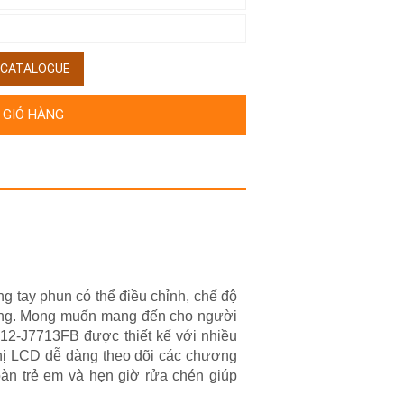
/ CATALOGUE
 GIỎ HÀNG
ng tay phun có thể điều chỉnh, chế độ
hường. Mong muốn mang đến cho người
P12-J7713FB được thiết kế với nhiều
 thị LCD dễ dàng theo dõi các chương
oàn trẻ em và hẹn giờ rửa chén giúp