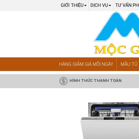
GIỚI THIỆU
DỊCH VỤ
TƯ VẤN PH
HÀNG GIẢM GIÁ MỖI NGÀY
MẪU TỦ 
HÌNH THỨC THANH TOÁN