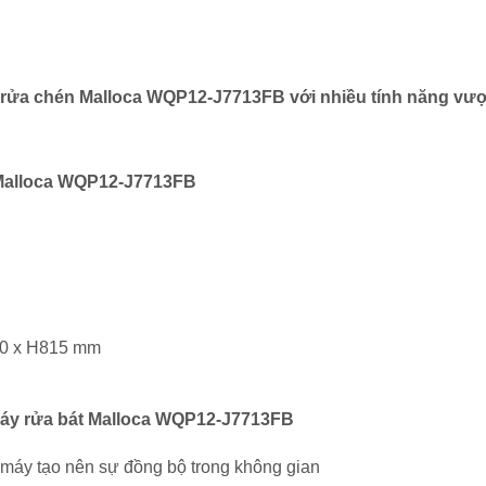
rửa chén Malloca WQP12-J7713FB với nhiều tính năng vượt
 Malloca WQP12-J7713FB
550 x H815 mm
a Máy rửa bát Malloca WQP12-J7713FB
nh máy tạo nên sự đồng bộ trong không gian