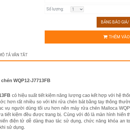
Số lượng:
BẢNG BÁO GIÁ
THÊM VÀO
MÔ TẢ VẮN TẮT
rửa chén WQP12-J7713FB
713FB
có hiệu suất tiết kiệm năng lượng cao kết hợp với hệ thố
nước hơn rất nhiều so với khi rửa chén bát bằng tay thông t
 phục vụ người dùng tối ưu hơn nên máy rửa chén Malloca WQ
a tiết kiệm đều được trang bị. Cùng với đó là màn hình hiển
hiển điện tử dễ dàng thao tác sử dụng, chức năng khóa an t
khi sử dụng.