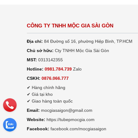
CÔNG TY TNHH MỘC GIA SÀI GÒN
Địa chỉ:
84 Đường số 16, phường Hiệp Bình, TP.HCM
Chủ sở hữu:
Cty TNHH Mộc Gia Sài Gòn
MST:
0313142355
Hotline:
0981.784.739
Zalo
CSKH:
0876.066.777
✔ Hàng chính hãng
✔ Giá tại kho
✔ Giao hàng toàn quốc
Email:
mocgiasaigon@gmail.com
Website:
https://tubepmocgia.com
Facebook:
facebook.com/mocgiasaigon