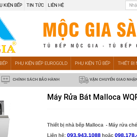
Ụ KIỆN BẾP
TIN TỨC
LIÊN HỆ
BẾP
PHỤ KIỆN BẾP EUROGOLD
PHỤ KIỆN TỦ BẾP
THIẾT BỊ
CHÍNH SÁCH BẢO HÀNH
VẬN CHUYỂN GIAO NHẬ
Máy Rửa Bát Malloca WQ
Thiết bị nhà bếp Malloca - Máy rửa 
093.943.1088
098.178.
Liên hệ:
hoặc