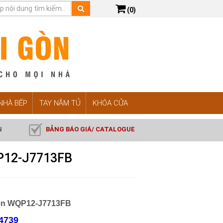
(0)
 NHÀ BẾP
TAY NẮM TỦ
KHÓA CỬA
N
BẢNG BÁO GIÁ/ CATALOGUE
P12-J7713FB
chén WQP12-J7713FB
4739