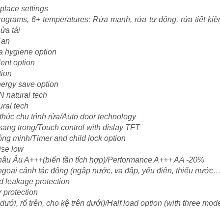
place settings
rograms, 6+ temperatures: Rửa mạnh, rửa tự động, rửa tiết kiệ
ửa tải
Fan
a hygiene option
ent option
tion
ergy save option
 natural tech
ral tech
húc chu trình rửa/Auto door technology
sang trọng/Touch control with dislay TFT
ông minh/Timer and child lock option
ise low
Châu Âu A+++(biến tần tích hợp)/Performance A+++ AA -20%
goại cảnh tác động (ngập nước, va đập, yếu điện, thiếu nước…
 leakage protection
 protection
dưới, rổ trên, cho kệ trên dưới)/Half load option (with three mod