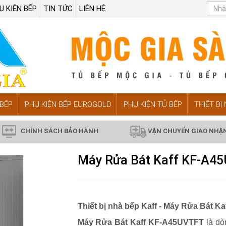
Ụ KIỆN BẾP
TIN TỨC
LIÊN HỆ
BẾP
PHỤ KIỆN BẾP EUROGOLD
PHỤ KIỆN TỦ BẾP
THIẾT BỊ
CHÍNH SÁCH BẢO HÀNH
VẬN CHUYỂN GIAO NHẬ
Máy Rửa Bát Kaff KF-A45
Thiết bị nhà bếp Kaff - Máy Rửa Bát 
Máy Rửa Bát Kaff KF-A45UVTFT
là dò