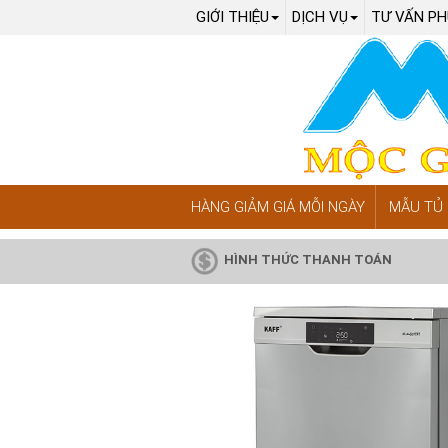
GIỚI THIỆU
DỊCH VỤ
TƯ VẤN PH
HÀNG GIẢM GIÁ MỖI NGÀY
MẪU TỦ 
HÌNH THỨC THANH TOÁN