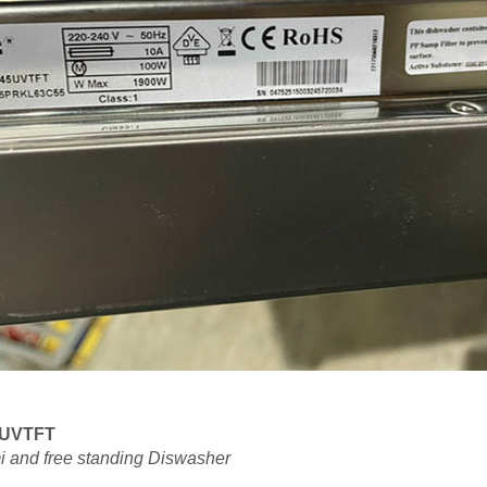
45UVTFT
i and free standing Diswasher