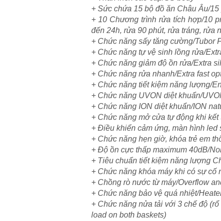
+ Sức chứa 15 bộ đồ ăn Châu Âu/15 
+ 10 Chương trình rửa tích hợp/10 p
đến 24h, rửa 90 phút, rửa tráng, rửa n
+ Chức năng sấy tăng cường/Tubor 
+ Chức năng tự vệ sinh lồng rửa/Extr
+ Chức năng giảm độ ồn rửa/Extra sil
+ Chức năng rửa nhanh/Extra fast op
+ Chức năng tiết kiệm năng lượng/En
+ Chức năng UVON diệt khuẩn/UVON
+ Chức năng ION diệt khuẩn/ION natu
+ Chức năng mở cửa tự động khi kết t
+ Điều khiển cảm ứng, màn hình led 
+ Chức năng hẹn giờ, khóa trẻ em th
+ Độ ồn cực thấp maximum 40dB/No
+ Tiêu chuẩn tiết kiệm năng lượng 
+ Chức năng khóa máy khi có sự cố n
+ Chồng rò nước từ máy/Overflow and
+ Chức năng bảo vệ quá nhiệt/Heater
+ Chức năng nửa tải với 3 chế độ (rổ 
load on both baskets)