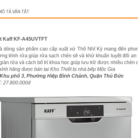
MÔ TẢ VẮN TẮT
Bát Kaff KF-A45UVTFT
à dòng sản phẩm cao cấp xuất xứ Thổ Nhĩ Kỳ mang đến phon
ng trình rửa giúp rửa sạch chén sẽ và khử khuẩn tuyệt đối an
 3 giàn rửa và cách bố trí khoa học giúp lưu trữ được nhiều ché
ính hãng được bán tại Kho Thiết bị nhà bếp Mộc Gia
 Khu phố 3, Phường Hiệp Bình Chánh, Quận Thủ Đức
: 27.800.000đ