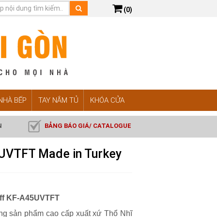
(0)
 NHÀ BẾP
TAY NẮM TỦ
KHÓA CỬA
N
BẢNG BÁO GIÁ/ CATALOGUE
UVTFT Made in Turkey
Kaff KF-A45UVTFT
ng sản phẩm cao cấp xuất xứ Thổ Nhĩ