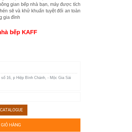
ông gian bếp nhà bạn, máy được tích
hén sẽ và khử khuẩn tuyệt đối an toàn
g gia đình
 nhà bếp KAFF
 số 16, p Hiệp Bình Chánh, - Mộc Gia Sài
/ CATALOGUE
 GIỎ HÀNG