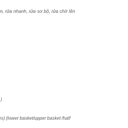
m, rửa nhanh, rửa sơ bộ, rửa chờ lên
)
es) (lower basket/upper basket /half