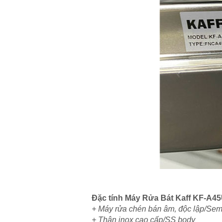
Đặc tính Máy Rửa Bát Kaff KF-A
+ Máy rửa chén bán âm, độc lập/Sem
+ Thân inox cao cấp/SS body