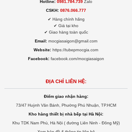
Hotline:
0981.784.739
Zalo
CSKH:
0876.066.777
✔ Hàng chính hãng
✔ Giá tại kho
✔ Giao hàng toàn quốc
Email:
mocgiasaigon@gmail.com
Website:
https://tubepmocgia.com
Facebook:
facebook.com/mocgiasaigon
ĐỊA CHỈ LIÊN HỆ:
Điểm giao nhận hàng:
73/47 Huỳnh Văn Bánh, Phường Phú Nhuận, TP.HCM
Kho hàng thiết bị nhà bếp tại Hà Nội:
Khu TDK Nam Phù, Hà Nội ( đường Liên Ninh - Đông Mỹ)
Xem bản đồ & thông tin liên hệ