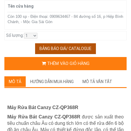
Tên cửa hàng
Còn 100 sp - Điện thoại: 0909634467 - 84 đường số 16, p Hiệp Bình
Chánh, - Mộc Gia Sài Gòn
Số lượng:
BẢNG BÁO GIÁ/ CATALOGUE
THÊM VÀO GIỎ HÀNG
MÔ TẢ
HƯỚNG DẪN MUA HÀNG
MÔ TẢ VẮN TẮT
Máy Rửa Bát Canzy CZ-QP368R
Máy Rửa Bát Canzy CZ-QP368R
được sản xuất theo
tiêu chuẩn châu Âu có dung tích lớn có thể rửa đến 6 bộ
đồ ăn châu Âu. Máy có thiết kế đứng độc lập, có thể lắp