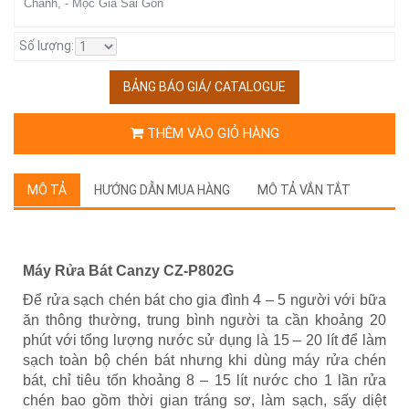
Chánh, - Mộc Gia Sài Gòn
Số lượng:
BẢNG BÁO GIÁ/ CATALOGUE
THÊM VÀO GIỎ HÀNG
MÔ TẢ
HƯỚNG DẪN MUA HÀNG
MÔ TẢ VẮN TẮT
Máy Rửa Bát Canzy CZ-P802G
Để rửa sạch chén bát cho gia đình 4 – 5 người với bữa
ăn thông thường, trung bình người ta cần khoảng 20
phút với tổng lượng nước sử dụng là 15 – 20 lít để làm
sạch toàn bộ chén bát nhưng khi dùng máy rửa chén
bát, chỉ tiêu tốn khoảng 8 – 15 lít nước cho 1 lần rửa
chén bao gồm thời gian tráng sơ, làm sạch, sấy diệt