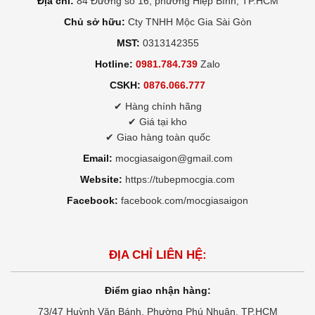
Địa chỉ:
84 Đường số 16, phường Hiệp Bình, TP.HCM
Chủ sở hữu:
Cty TNHH Mộc Gia Sài Gòn
MST:
0313142355
Hotline:
0981.784.739
Zalo
CSKH:
0876.066.777
✔ Hàng chính hãng
✔ Giá tại kho
✔ Giao hàng toàn quốc
Email:
mocgiasaigon@gmail.com
Website:
https://tubepmocgia.com
Facebook:
facebook.com/mocgiasaigon
ĐỊA CHỈ LIÊN HỆ:
Điểm giao nhận hàng:
73/47 Huỳnh Văn Bánh, Phường Phú Nhuận, TP.HCM