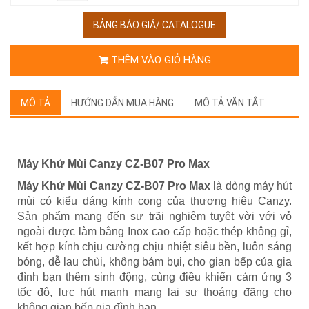
BẢNG BÁO GIÁ/ CATALOGUE
THÊM VÀO GIỎ HÀNG
MÔ TẢ
HƯỚNG DẪN MUA HÀNG
MÔ TẢ VẮN TẮT
Máy Khử Mùi Canzy CZ-B07 Pro Max
Máy Khử Mùi Canzy CZ-B07 Pro Max
là dòng máy hút
mùi có kiểu dáng kính cong của thương hiệu Canzy.
Sản phẩm mang đến sự trãi nghiệm tuyệt vời với vỏ
ngoài được làm bằng Inox cao cấp hoặc thép không gỉ,
kết hợp kính chịu cường chịu nhiệt siêu bền, luôn sáng
bóng, dễ lau chùi, không bám bụi, cho gian bếp của gia
đình bạn thêm sinh động, cùng điều khiển cảm ứng 3
tốc độ, lực hút mạnh mang lại sự thoáng đãng cho
không gian bếp gia đình bạn.