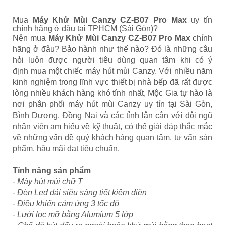
Mua
Máy Khử Mùi Canzy CZ-B07 Pro Max
uy tín
chính hãng ở đâu tại TPHCM (Sài Gòn)?
Nên mua
Máy Khử Mùi Canzy CZ-B07 Pro Max
chính
hãng ở đâu? Bảo hành như thế nào? Đó là những câu
hỏi luôn được người tiêu dùng quan tâm khi có ý
định
mua một chiếc máy hút mùi Canzy. Với nhiều năm
kinh nghiệm trong lĩnh vực thiết bị nhà bếp đã rất được
lòng nhiều khách hàng khó tính nhất, Mộc Gia tự hào là
nơi phân phối máy hút mùi Canzy uy tín tại Sài Gòn,
Bình Dương, Đồng Nai và các tỉnh lân cận với đội ngũ
nhân viên am hiểu về kỹ thuật, có thể giải đáp thắc mắc
về những vấn đề quý khách hàng quan tâm, tư vấn sản
phẩm, hậu mãi đạt tiêu chuẩn.
Tính năng sản phẩm
- Máy hút mùi chữ T
- Đèn Led dải siêu sáng tiết kiệm điện
- Điều khiển cảm ứng 3 tốc độ
- Lưới lọc mỡ bằng Alumium 5 lớp