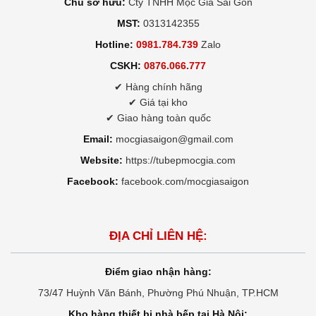
Chủ sở hữu:
Cty TNHH Mộc Gia Sài Gòn
MST:
0313142355
Hotline:
0981.784.739
Zalo
CSKH:
0876.066.777
✔ Hàng chính hãng
✔ Giá tại kho
✔ Giao hàng toàn quốc
Email:
mocgiasaigon@gmail.com
Website:
https://tubepmocgia.com
Facebook:
facebook.com/mocgiasaigon
ĐỊA CHỈ LIÊN HỆ:
Điểm giao nhận hàng:
73/47 Huỳnh Văn Bánh, Phường Phú Nhuận, TP.HCM
Kho hàng thiết bị nhà bếp tại Hà Nội: