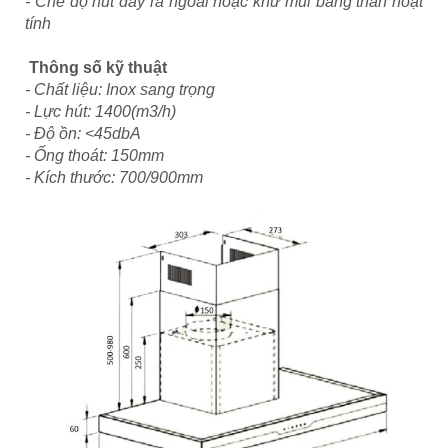
- Chế độ hút đẩy ra ngoài hoặc khử mùi bằng than hoạt
tính
Thông số kỹ thuật
- Chất liệu: Inox sang trọng
- Lực hút: 1400(m3/h)
- Độ ồn: <45dbA
- Ống thoát: 150mm
- Kích thước: 700/900mm