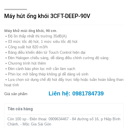
Máy hút ống khói 3CFT-DEEP-90V
Máy khử mùi ống khói, 90 cm.
• Ðộ ồn thấp nhất thị trường 35dB(A)
• 03 mức tốc độ hút, 1 mức siêu tốc độ hút
• Công suất hút 820 m3/h
• Bảng điều khiển điện tử Touch Control hiện đại
• Ðèn Halogen chiếu sáng, dễ dàng điều chỉnh cường độ sáng
• Chương trình hút thêm
• Ðèn cảnh báo phin lọc mỡ cần làm sạch
• Phin lọc mỡ bằng thép không gỉ dễ dàng vệ sinh
• Lựa chọn sử dụng chế độ hút đẩy trực tiếp hoặc tuần hoàn bằng than
hoạt tính
Liên hệ: 0981784739
Giá sản phẩm
Tên cửa hàng
Còn 100 sp - Điện thoại: 0909634467 - 84 đường số 16, p Hiệp Bình
Chánh, - Mộc Gia Sài Gòn