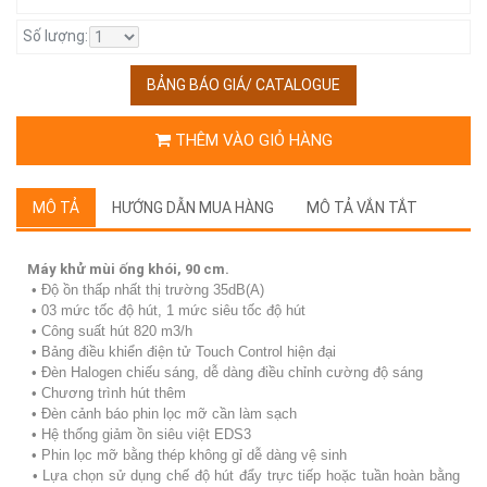
Số lượng:
BẢNG BÁO GIÁ/ CATALOGUE
THÊM VÀO GIỎ HÀNG
MÔ TẢ
HƯỚNG DẪN MUA HÀNG
MÔ TẢ VẮN TẮT
Máy khử mùi ống khói, 90 cm.
• Ðộ ồn thấp nhất thị trường 35dB(A)
• 03 mức tốc độ hút, 1 mức siêu tốc độ hút
• Công suất hút 820 m3/h
• Bảng điều khiển điện tử Touch Control hiện đại
• Ðèn Halogen chiếu sáng, dễ dàng điều chỉnh cường độ sáng
• Chương trình hút thêm
• Ðèn cảnh báo phin lọc mỡ cần làm sạch
• Hệ thống giảm ồn siêu việt EDS3
• Phin lọc mỡ bằng thép không gỉ dễ dàng vệ sinh
• Lựa chọn sử dụng chế độ hút đẩy trực tiếp hoặc tuần hoàn bằng