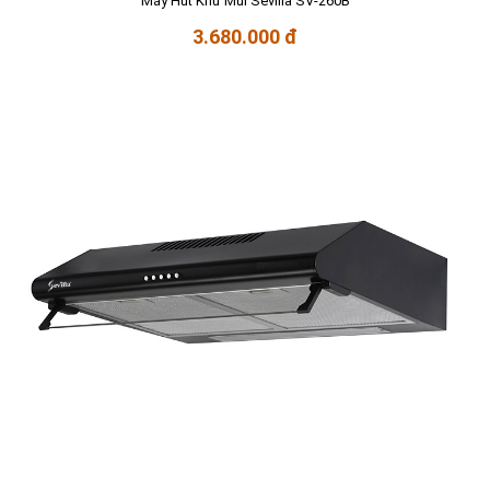
Máy Hút Khử Mùi Sevilla SV-260B
3.680.000 đ