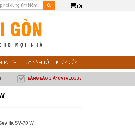
(0)
 NHÀ BẾP
TAY NẮM TỦ
KHÓA CỬA
N
BẢNG BÁO GIÁ/ CATALOGUE
0W
Sevilla SV-70 W