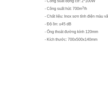
- Công suất động cơ: 2*100W
3
- Công suất hút: 700m
/h
- Chất liệu: Inox sơn tính điện màu v
- Độ ồn: ≤45 dB
- Ống thoát đường kính 120mm
- Kích thước: 700x500x140mm