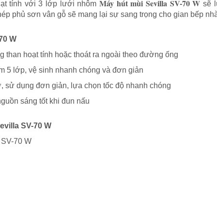
Máy hút mùi Sevilla SV-70 W
ạt tính với 3 lớp lưới nhôm
sẽ l
thép phủ sơn vân gỗ sẽ mang lại sự sang trọng cho gian bếp nh
-70 W
ng than hoạt tính hoặc thoát ra ngoài theo đường ống
m 5 lớp, vệ sinh nhanh chóng và đơn giản
, sử dụng đơn giản, lựa chọn tốc độ nhanh chóng
guồn sáng tốt khi đun nấu
evilla SV-70 W
a SV-70 W