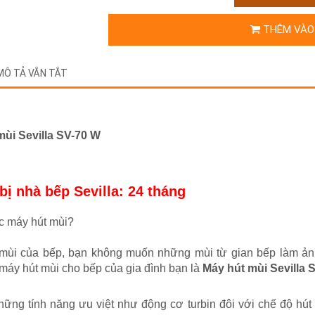
THÊM VÀO
MÔ TẢ VẮN TẮT
mùi Sevilla SV-70 W
bị nhà bếp Sevilla: 24 tháng
c máy hút mùi?
ì mùi của bếp, bạn không muốn những mùi từ gian bếp làm 
máy hút mùi cho bếp của gia đình bạn là
Máy hút mùi Sevilla 
ững tính năng ưu việt như động cơ turbin đôi với chế độ hút v