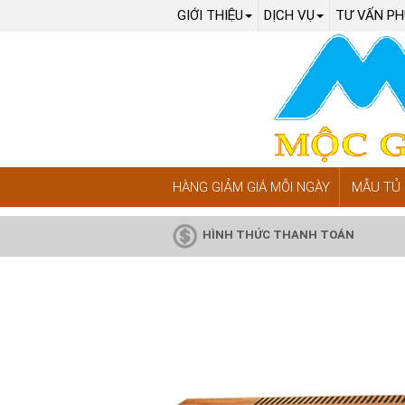
GIỚI THIỆU
DỊCH VỤ
TƯ VẤN PH
HÀNG GIẢM GIÁ MỖI NGÀY
MẪU TỦ 
HÌNH THỨC THANH TOÁN