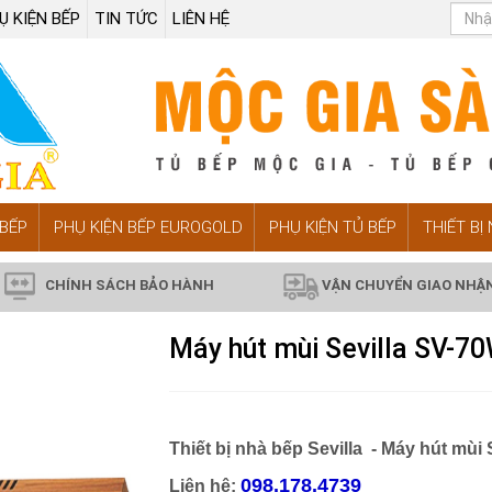
Ụ KIỆN BẾP
TIN TỨC
LIÊN HỆ
BẾP
PHỤ KIỆN BẾP EUROGOLD
PHỤ KIỆN TỦ BẾP
THIẾT BỊ
CHÍNH SÁCH BẢO HÀNH
VẬN CHUYỂN GIAO NHẬ
Máy hút mùi Sevilla SV-7
Thiết bị nhà bếp Sevilla -
Máy hút mùi 
098.178.4739
Liên hệ: