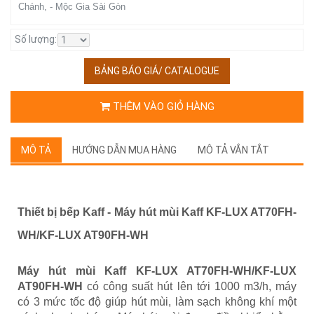
Chánh, - Mộc Gia Sài Gòn
Số lượng:
BẢNG BÁO GIÁ/ CATALOGUE
THÊM VÀO GIỎ HÀNG
MÔ TẢ
HƯỚNG DẪN MUA HÀNG
MÔ TẢ VẮN TẮT
Thiết bị bếp Kaff -
Máy hút mùi Kaff KF-LUX AT70FH-
WH/KF-LUX AT90FH-WH
Máy hút mùi Kaff KF-LUX AT70FH-WH/KF-LUX
AT90FH-WH
có công suất hút lên tới 1000 m3/h, máy
có 3 mức tốc độ giúp hút mùi, làm sạch không khí một