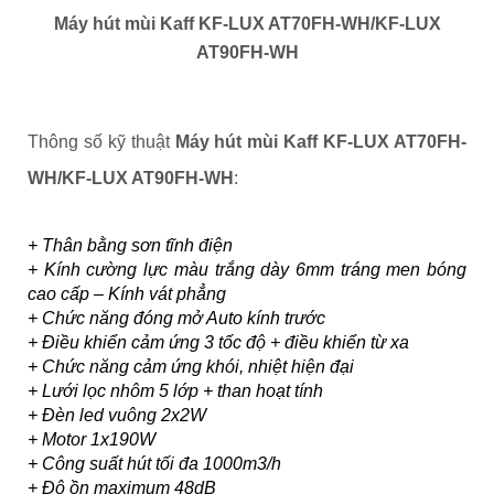
Máy hút mùi Kaff KF-LUX AT70FH-WH/
KF-LUX
AT90FH-WH
Thông số kỹ thuật
Máy hút mùi Kaff KF-LUX AT70FH-
WH/
KF-LUX AT90FH-WH
:
+ Thân bằng sơn tĩnh điện
+ Kính cường lực màu trắng dày 6mm tráng men bóng
cao cấp – Kính vát phẳng
+ Chức năng đóng mở Auto kính trước
+ Điều khiển cảm ứng 3 tốc độ + điều khiển từ xa
+ Chức năng cảm ứng khói, nhiệt hiện đại
+ Lưới lọc nhôm 5 lớp + than hoạt tính
+ Đèn led vuông 2x2W
+ Motor 1x190W
+ Công suất hút tối đa 1000m3/h
+ Độ ồn maximum 48dB