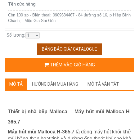
Tên cửa hàng
Còn 100 sp - Điện thoại: 0909634467 - 84 đường số 16, p Hiệp Bình
Chánh, - Mộc Gia Sài Gòn
Số lượng:
BẢNG BÁO GIÁ/ CATALOGUE
THÊM VÀO GIỎ HÀNG
MÔ TẢ
HƯỚNG DẪN MUA HÀNG
MÔ TẢ VẮN TẮT
Thiết bị nhà bếp Malloca -
Máy hút mùi Malloca
H-
365.7
Máy hút mùi Malloca H-365.7
là dòng máy hút khói khử
mùi bằng than hoạt tính và đường ống thoát khí cho khả