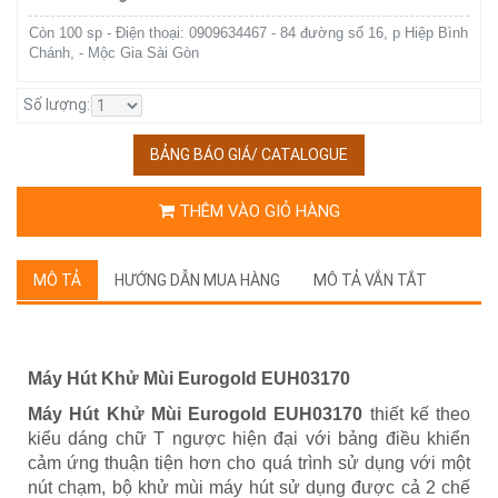
Còn 100 sp - Điện thoại: 0909634467 - 84 đường số 16, p Hiệp Bình
Chánh, - Mộc Gia Sài Gòn
Số lượng:
BẢNG BÁO GIÁ/ CATALOGUE
THÊM VÀO GIỎ HÀNG
MÔ TẢ
HƯỚNG DẪN MUA HÀNG
MÔ TẢ VẮN TẮT
Máy Hút Khử Mùi Eurogold EUH03170
Máy Hút Khử Mùi Eurogold EUH03170
thiết kế theo
kiểu dáng chữ T ngược hiện đại với bảng điều khiển
cảm ứng thuận tiện hơn cho quá trình sử dụng với một
nút chạm, bộ khử mùi máy hút sử dụng được cả 2 chế