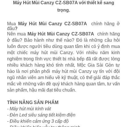
Máy Hút Mùi Canzy CZ-SB07A với thiết kế sang
trọng.
Mua
Máy Hút Mùi Canzy CZ-SB07A
chính hãng ở
đâu
?
Nên mua
Máy Hút Mùi Canzy CZ-SB07A
chính hãng
ở đâu? Bảo hành như thế nào? Đó là những câu hỏi
luôn được người tiêu dùng quan tâm khi có ý định
mua
một chiếc máy hút mùi Canzy. Với nhiều năm kinh
nghiệm trong lĩnh vực thiết bị nhà bếp đã rất được lòng
nhiều khách hàng khó tính nhất, Mộc Gia Sài Gòn tự
hào là nơi phân phối máy hút mùi Canzy uy tín với đội
ngũ nhân viên am hiểu về kỹ thuật, có thể giải đáp thắc
mắc về những vấn đề quý khách hàng quan tâm, tư vấn
sản phẩm, hậu mãi đạt tiêu chuẩn.
TÍNH NĂNG SẢN PHẨM
- Máy hút mùi kính vát
- Đèn Led siêu sáng tiết kiệm điện
- Điều khiển cảm ứng 3 cấp độ