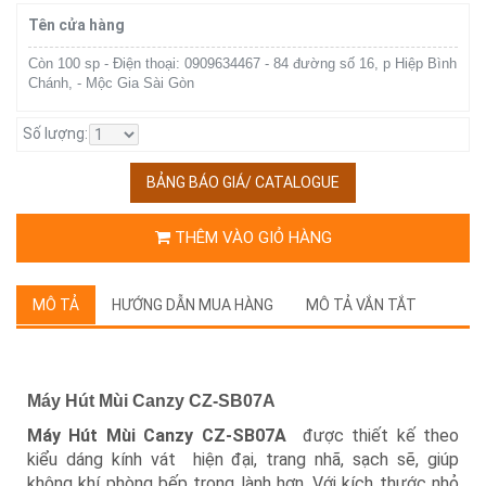
Tên cửa hàng
Còn 100 sp - Điện thoại: 0909634467 - 84 đường số 16, p Hiệp Bình
Chánh, - Mộc Gia Sài Gòn
Số lượng:
BẢNG BÁO GIÁ/ CATALOGUE
THÊM VÀO GIỎ HÀNG
MÔ TẢ
HƯỚNG DẪN MUA HÀNG
MÔ TẢ VẮN TẮT
Máy Hút Mùi Canzy CZ-SB07A
Máy Hút Mùi Canzy CZ-SB07A
được thiết kế theo
kiểu dáng kính vát hiện đại, trang nhã, sạch sẽ, giúp
không khí phòng bếp trong lành hơn. Với kích thước nhỏ