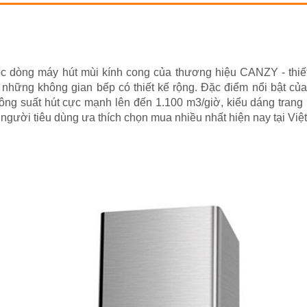
c dòng máy hút mùi kính cong của thương hiệu CANZY - thiết
những không gian bếp có thiết kế rộng. Đặc điểm nổi bật củ
g suất hút cực mạnh lên đến 1.100 m3/giờ, kiểu dáng trang 
gười tiêu dùng ưa thích chọn mua nhiều nhất hiện nay tại Việ