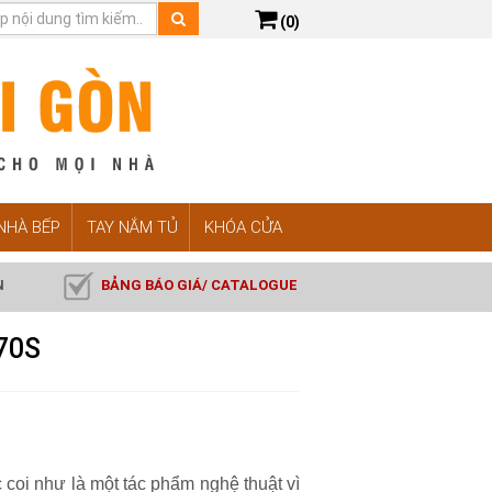
(0)
 NHÀ BẾP
TAY NẮM TỦ
KHÓA CỬA
N
BẢNG BÁO GIÁ/ CATALOGUE
70S
coi như là một tác phẩm nghệ thuật vì