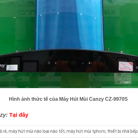
Hình ảnh thức tế của Máy Hút Mùi Canzy CZ-9970S
nzy:
Tại đây
á rẻ
,
máy hút mùi nào loại nào tốt
,
máy hút mùi tphcm
,
thiết bị nhà bế