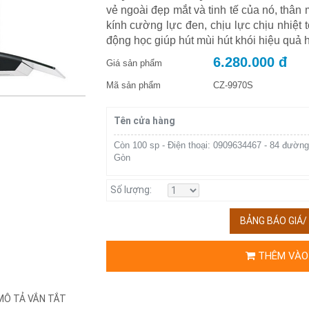
vẻ ngoài đẹp mắt và tinh tế của nó, thâ
kính cường lực đen, chịu lực chịu nhiệt t
động học giúp hút mùi hút khói hiệu quả 
6.280.000 đ
Giá sản phẩm
Mã sản phẩm
CZ-9970S
Tên cửa hàng
Còn 100 sp - Điện thoại: 0909634467 - 84 đường
Gòn
Số lượng:
BẢNG BÁO GIÁ
THÊM VÀO
MÔ TẢ VẮN TẮT