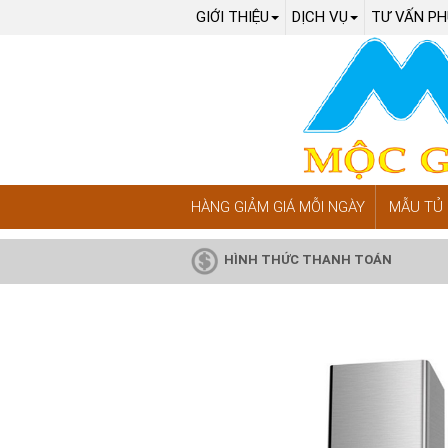
GIỚI THIỆU
DỊCH VỤ
TƯ VẤN PH
HÀNG GIẢM GIÁ MỖI NGÀY
MẪU TỦ 
HÌNH THỨC THANH TOÁN