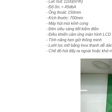
- Lực hút: 1100(m³/h)
- Độ ồn: < 45dbA
- Ống thoát: 150mm
- Kích thước: 700mm
- Máy hút mùi kính cong
- Đèn siêu sáng tiết kiệm điện
- Điều khiển cảm ứng màn hình LCD 
- Tính năng hẹn giờ thông minh
- Lưới lọc mỡ bằng Inox thanh dễ dà
- Chế độ hút đẩy ra ngoài hoặc khử m