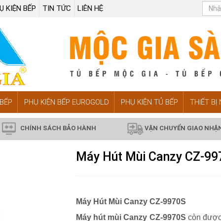
Ụ KIỆN BẾP
TIN TỨC
LIÊN HỆ
BẾP
PHỤ KIỆN BẾP EUROGOLD
PHỤ KIỆN TỦ BẾP
THIẾT BỊ
CHÍNH SÁCH BẢO HÀNH
VẬN CHUYỂN GIAO NHẬ
Máy Hút Mùi Canzy CZ-99
Máy Hút Mùi Canzy CZ-9970S
Máy hút mùi Canzy CZ-9970S
còn được 