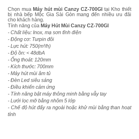
Chọn mua
Máy hút mùi Canzy CZ-700GI
tại Kho thiết
bị nhà bếp Mộc Gia Sài Gòn mang đến nhiều ưu đãi
cho khách hàng.
Tính năng của
Máy Hút Mùi Canzy CZ-700GI
- Chất liệu: Inox, mạ sơn tĩnh điện
- Động cơ: Turpin đôi
- Lực hút: 750(m³/h)
- Độ ồn: < 48dbA
- Ống thoát: 120mm
- Kích thước: 700mm
- Máy hút mùi âm tủ
- Đèn Led siêu sáng
- Điều khiển cảm ứng
- Tính năng bật máy thông minh bằng vẫy tay
- Lưới lọc mỡ bằng nhôm 5 lớp
- Chế độ hút đẩy ra ngoài hoặc khử mùi bằng than hoạt
tính