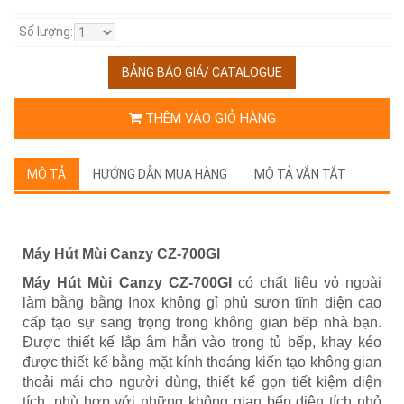
Số lượng:
BẢNG BÁO GIÁ/ CATALOGUE
THÊM VÀO GIỎ HÀNG
MÔ TẢ
HƯỚNG DẪN MUA HÀNG
MÔ TẢ VẮN TẮT
Máy Hút Mùi Canzy CZ-700GI
Máy Hút Mùi Canzy CZ-700GI
có chất liệu vỏ ngoài
làm bằng bằng Inox không gỉ phủ sươn tĩnh điện cao
cấp tạo sự sang trọng trong không gian bếp nhà bạn.
Được thiết kế lắp âm hẳn vào trong tủ bếp, khay kéo
được thiết kế bằng mặt kính thoáng kiến tạo không gian
thoải mái cho người dùng, thiết kế gọn tiết kiệm diện
tích, phù hợp với những không gian bếp diện tích nhỏ