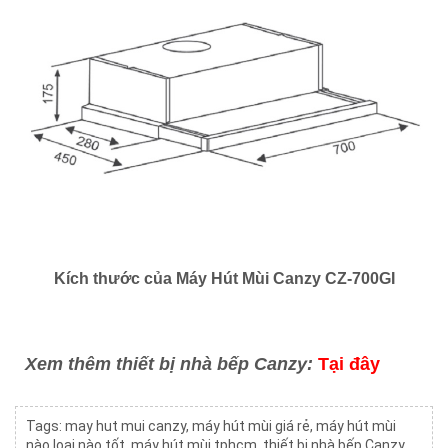
Kích thước của Máy Hút Mùi Canzy CZ-
700GI
Xem thêm thiết bị nhà bếp Canzy:
Tại đây
Tags:
may hut mui canzy
,
máy hút mùi giá rẻ
,
máy hút mùi
nào loại nào tốt
,
máy hút mùi tphcm
,
thiết bị nhà bếp Canzy
,