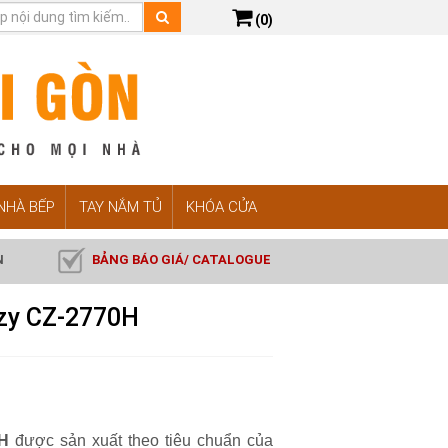
(0)
 NHÀ BẾP
TAY NẮM TỦ
KHÓA CỬA
N
BẢNG BÁO GIÁ/ CATALOGUE
zy CZ-2770H
0H
được sản xuất theo tiêu chuẩn của