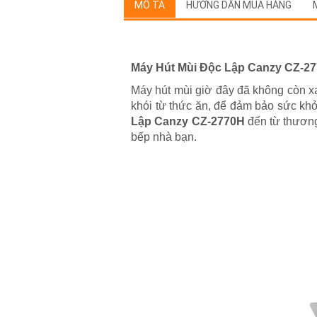
MÔ TẢ
HƯỚNG DẪN MUA HÀNG
Máy Hút Mùi Độc Lập Canzy CZ-2
Máy hút mùi giờ đây đã không còn xa 
khói từ thức ăn, để đảm bảo sức khỏ
Lập Canzy CZ-2770H
đến từ thương
bếp nhà bạn.