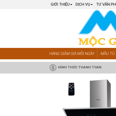
GIỚI THIỆU
DỊCH VỤ
TƯ VẤN PH
HÀNG GIẢM GIÁ MỖI NGÀY
MẪU TỦ 
HÌNH THỨC THANH TOÁN