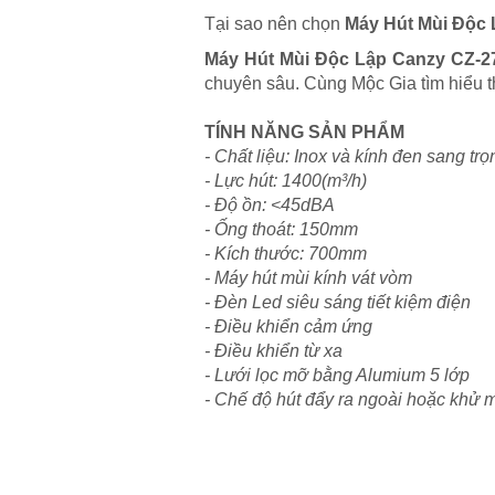
Tại sao nên chọn
Máy Hút Mùi Độc
Máy Hút Mùi Độc Lập Canzy CZ-2
chuyên sâu. Cùng Mộc Gia tìm hiểu t
TÍNH NĂNG SẢN PHẨM
- Chất liệu: Inox và kính đen sang trọ
- Lực hút: 1400(m³/h)
- Độ ồn: <45dBA
- Ống thoát: 150mm
- Kích thước: 700mm
- Máy hút mùi kính vát vòm
- Đèn Led siêu sáng tiết kiệm điện
- Điều khiển cảm ứng
- Điều khiển từ xa
- Lưới lọc mỡ bằng Alumium 5 lớp
- Chế độ hút đẩy ra ngoài hoặc khử m