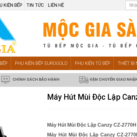
Ụ KIỆN BẾP
TIN TỨC
LIÊN HỆ
BẾP
PHỤ KIỆN BẾP EUROGOLD
PHỤ KIỆN TỦ BẾP
THIẾT BỊ
CHÍNH SÁCH BẢO HÀNH
VẬN CHUYỂN GIAO NHẬ
Máy Hút Mùi Độc Lập Can
Máy Hút Mùi Độc Lập Canzy CZ-2770H
Máy Hút Mùi Độc Lập Canzy CZ-277