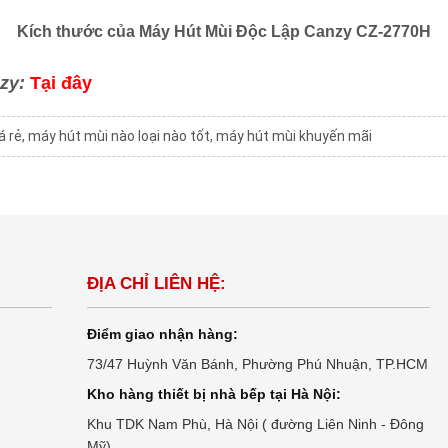
Kích thước của Máy Hút Mùi Độc Lập Canzy CZ-2770H
nzy:
Tại đây
á rẻ
,
máy hút mùi nào loại nào tốt
,
máy hút mùi khuyến mãi
ĐỊA CHỈ LIÊN HỆ:
Điểm giao nhận hàng:
73/47 Huỳnh Văn Bánh, Phường Phú Nhuận, TP.HCM
Kho hàng thiết bị nhà bếp tại Hà Nội:
Khu TDK Nam Phù, Hà Nội ( đường Liên Ninh - Đông
Mỹ)