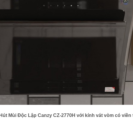
Hút Mùi Độc Lập Canzy CZ-2770H với kính vát vòm có viền 