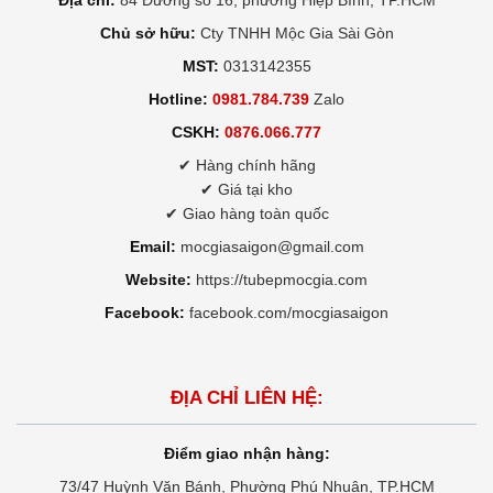
Địa chỉ:
84 Đường số 16, phường Hiệp Bình, TP.HCM
Chủ sở hữu:
Cty TNHH Mộc Gia Sài Gòn
MST:
0313142355
Hotline:
0981.784.739
Zalo
CSKH:
0876.066.777
✔ Hàng chính hãng
✔ Giá tại kho
✔ Giao hàng toàn quốc
Email:
mocgiasaigon@gmail.com
Website:
https://tubepmocgia.com
Facebook:
facebook.com/mocgiasaigon
ĐỊA CHỈ LIÊN HỆ:
Điểm giao nhận hàng:
73/47 Huỳnh Văn Bánh, Phường Phú Nhuận, TP.HCM