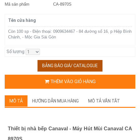
Mã sản phẩm
CA-8970S
Tên cửa hàng
Còn 100 sp - Điện thoại: 0909634467 - 84 đường số 16, p Hiệp Bình
Chánh, - Mộc Gia Sài Gòn
Số lượng:
BẢNG BÁO GIÁ/ CATALOGUE
THÊM VÀO GIỎ HÀNG
MÔ TẢ
HƯỚNG DẪN MUA HÀNG
MÔ TẢ VẮN TẮT
Thiết bị nhà bếp Canaval - Máy Hút Mùi Canaval CA
8970S