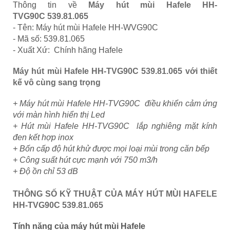
Thông tin về
Máy hút mùi Hafele
HH-
TVG90C
539.81.065
- Tên: Máy hút mùi Hafele HH-WVG90C
- Mã số: 539.81.065
- Xuất Xứ: Chính hãng Hafele
Máy hút mùi Hafele
HH-TVG90C
539.81.065 với thiết
kế vô cùng sang trọng
+ Máy hút mùi Hafele HH-TVG90C điều khiển cảm ứng
với màn hình hiển thị Led
+ Hút mùi Hafele HH-TVG90C lắp nghiêng mặt kính
đen kết hợp inox
+ Bốn cấp độ hút khử được mọi loại mùi trong căn bếp
+ Công suất hút cực mạnh với 750 m3/h
+ Độ ồn chỉ 53 dB
THÔNG SỐ KỸ THUẬT CỦA MÁY HÚT MÙI HAFELE
HH-TVG90C
539.81.065
Tính năng của máy hút mùi Hafele