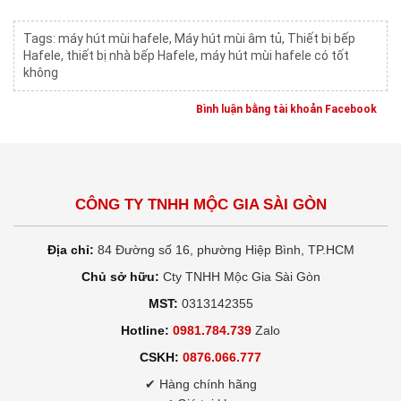
Tags:
máy hút mùi hafele
,
Máy hút mùi âm tủ
,
Thiết bị bếp
Hafele
,
thiết bị nhà bếp Hafele
,
máy hút mùi hafele có tốt
không
Bình luận bằng tài khoản Facebook
CÔNG TY TNHH MỘC GIA SÀI GÒN
Địa chỉ:
84 Đường số 16, phường Hiệp Bình, TP.HCM
Chủ sở hữu:
Cty TNHH Mộc Gia Sài Gòn
MST:
0313142355
Hotline:
0981.784.739
Zalo
CSKH:
0876.066.777
✔ Hàng chính hãng