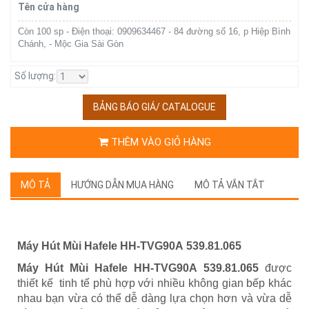
Tên cửa hàng
Còn 100 sp - Điện thoại: 0909634467 - 84 đường số 16, p Hiệp Bình
Chánh, - Mộc Gia Sài Gòn
Số lượng:
BẢNG BÁO GIÁ/ CATALOGUE
THÊM VÀO GIỎ HÀNG
MÔ TẢ
HƯỚNG DẪN MUA HÀNG
MÔ TẢ VẮN TẮT
Máy Hút Mùi Hafele HH-TVG90A
539.81.065
Máy Hút Mùi Hafele HH-TVG90A 539.81.065
được
thiết kế tinh tế phù hợp với nhiều không gian bếp khác
nhau bạn vừa có thể dễ dàng lựa chọn hơn và vừa dễ