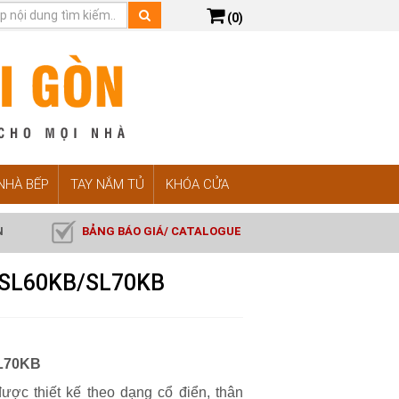
(0)
 NHÀ BẾP
TAY NẮM TỦ
KHÓA CỬA
N
BẢNG BÁO GIÁ/ CATALOGUE
F-SL60KB/SL70KB
L70KB
được thiết kế theo dạng cổ điển, thân