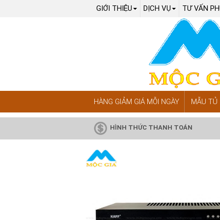
GIỚI THIỆU
DỊCH VỤ
TƯ VẤN PH
HÀNG GIẢM GIÁ MỖI NGÀY
MẪU TỦ 
HÌNH THỨC THANH TOÁN