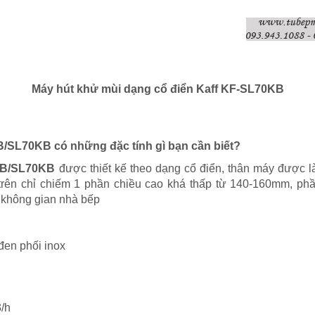
Máy hút khử mùi dạng cổ điển Kaff KF-SL70KB
SL70KB có những đặc tính gì bạn cần biết?
KB/SL70KB
được thiết kế theo dạng cổ điển, thân máy được 
ủ trên chỉ chiếm 1 phần chiều cao khá thấp từ 140-160mm, phầ
a không gian nhà bếp
đen phối inox
3/h