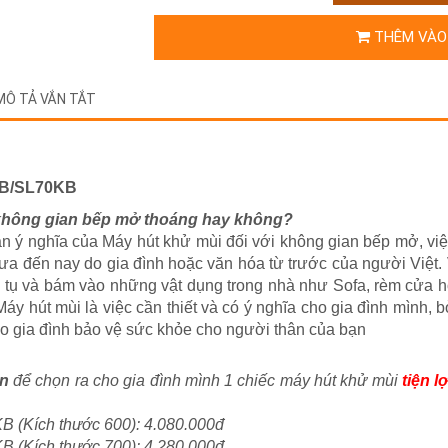
THÊM VÀO
MÔ TẢ VẮN TẮT
KB/SL70KB
 không gian bếp mở thoáng hay không?
n ý nghĩa của Máy hút khử mùi đối với không gian bếp mở, vi
ưa đến nay do gia đình hoặc văn hóa từ trước của người Việt
h tụ và bám vào những vật dụng trong nhà như Sofa, rèm cửa h
 Máy hút mùi là việc cần thiết và có ý nghĩa cho gia đình mình
ho gia đình bảo vệ sức khỏe cho người thân của bạn
òn
để chọn ra cho gia đình mình 1 chiếc máy hút khử mùi
tiện l
B (Kích thước 600): 4.080.000đ
KB (Kích thước 700):
4.280
.000đ