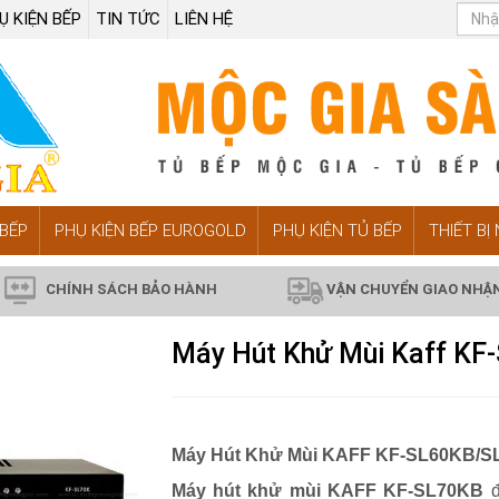
Ụ KIỆN BẾP
TIN TỨC
LIÊN HỆ
BẾP
PHỤ KIỆN BẾP EUROGOLD
PHỤ KIỆN TỦ BẾP
THIẾT BỊ
CHÍNH SÁCH BẢO HÀNH
VẬN CHUYỂN GIAO NHẬ
Máy Hút Khử Mùi Kaff K
Máy Hút Khử Mùi KAFF KF-SL60KB/S
Máy hút khử mùi KAFF KF-SL70KB