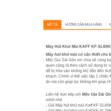
MÔ TẢ
HƯỚNG DẪN MUA HÀNG
Máy Hút Khử Mùi KAFF KF-SL60
Máy hút khử mùi có cần thiết cho
Mộc Gia Sài Gòn xin chia sẻ cùng bạ
quen cũng là theo cách sử dụng từ x
dễ bị hòa vào không khí dẫn đến tíc
khách. Chính vì thế việc lắp 1 chiếc
ăn mà còn giúp lọc không khí giúp c
Liên hệ trực tiếp với
Mộc Gia Sài G
mình nhé
- Giá Máy hút khử mùi Kaff KF-SL60K
- Giá Máy hút khử mùi Kaff KF-SL70