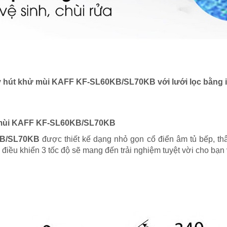
 hút khử mùi KAFF KF-SL60KB/SL70KB với lưới lọc bằng 
 mùi KAFF KF-SL60KB/SL70KB
KB/SL70KB
được thiết kế dạng nhỏ gọn cổ điển âm tủ bếp, t
điều khiển 3 tốc độ sẽ mang đến trải nghiệm tuyệt vời cho bạn 