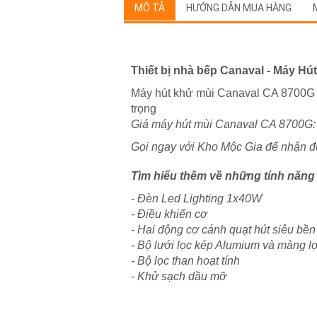
MÔ TẢ
HƯỚNG DẪN MUA HÀNG
Thiết bị nhà bếp Canaval - Máy H
Máy hút khử mùi Canaval CA 8700G l
trọng
Giá máy hút mùi Canaval CA 8700G:
Gọi ngay với Kho Mộc Gia để nhận 
Tìm hiểu thêm về những tính năng
- Đèn Led Lighting 1x40W
- Điều khiển cơ
- Hai động cơ cánh quạt hút siêu bền
- Bộ lưới lọc kép Alumium và màng l
- Bộ lọc than hoạt tính
- Khử sạch dầu mỡ