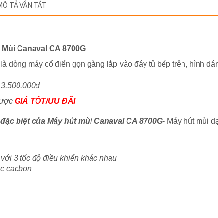
MÔ TẢ VẮN TẮT
út Mùi Canaval CA 8700G
à dòng máy cổ điển gọn gàng lắp vào đáy tủ bếp trên, hình dá
 3.500.000đ
được
GIÁ TỐT/ƯU ĐÃI
 đặc biệt của Máy hút mùi Canaval CA 8700G
- Máy hút mùi d
 với 3 tốc độ điều khiển khác nhau
ọc cacbon