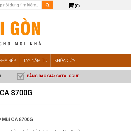
(0)
 NHÀ BẾP
TAY NẮM TỦ
KHÓA CỬA
N
BẢNG BÁO GIÁ/ CATALOGUE
 CA 8700G
ử Mùi CA 8700G