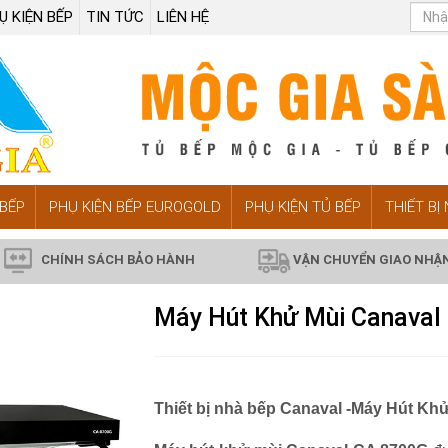
Ụ KIỆN BẾP
TIN TỨC
LIÊN HỆ
BẾP
PHỤ KIỆN BẾP EUROGOLD
PHỤ KIỆN TỦ BẾP
THIẾT BỊ
CHÍNH SÁCH BẢO HÀNH
VẬN CHUYỂN GIAO NHẬ
Máy Hút Khử Mùi Canaval
Thiết bị nhà bếp Canaval -Máy Hút Kh