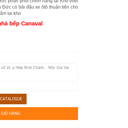
ợc phân phối chính hãng tại Kho thiết
ủ Đức có bãi đậu xe ôtô thuận tiện cho
ắm tại kho
nhà bếp Canaval
 số 16, p Hiệp Bình Chánh, - Mộc Gia Sài
/ CATALOGUE
 GIỎ HÀNG