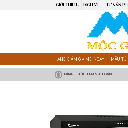
GIỚI THIỆU
DỊCH VỤ
TƯ VẤN PH
HÀNG GIẢM GIÁ MỖI NGÀY
MẪU TỦ 
HÌNH THỨC THANH TOÁN