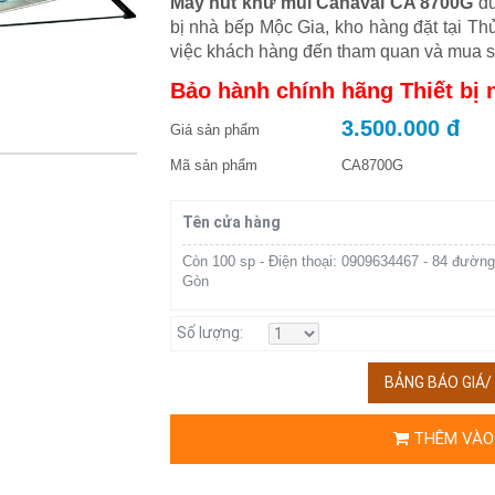
Máy hút khử mùi Canaval CA 8700G
đư
bị nhà bếp Mộc Gia, kho hàng đặt tại Th
việc khách hàng đến tham quan và mua s
Bảo hành chính hãng Thiết bị 
3.500.000 đ
Giá sản phẩm
Mã sản phẩm
CA8700G
Tên cửa hàng
Còn 100 sp - Điện thoại: 0909634467 - 84 đường
Gòn
Số lượng:
BẢNG BÁO GIÁ
THÊM VÀO