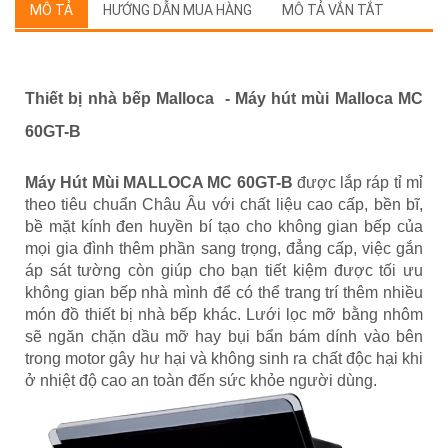
MÔ TẢ
HƯỚNG DẪN MUA HÀNG
MÔ TẢ VẮN TẮT
Thiết bị nhà bếp Malloca -
Máy hút mùi Malloca MC
60GT-B
Máy Hút Mùi MALLOCA MC 60GT-B
được lắp ráp tỉ mỉ
theo tiêu chuẩn Châu Âu với chất liệu cao cấp, bền bĩ,
bề mặt kính đen huyền bí tạo cho không gian bếp của
mọi gia đình thêm phần sang trọng, đẳng cấp, việc gắn
áp sát tường còn giúp cho bạn tiết kiệm được tối ưu
không gian bếp nhà mình để có thể trang trí thêm nhiều
món đồ thiết bị nhà bếp khác. Lưới lọc mỡ bằng nhôm
sẽ ngăn chặn dầu mỡ hay bụi bẩn bám dính vào bên
trong motor gây hư hại và không sinh ra chất độc hại khi
ở nhiệt độ cao an toàn đến sức khỏe người dùng.