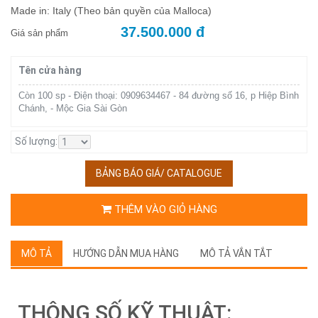
Made in: Italy (Theo bản quyền của Malloca)
37.500.000 đ
Giá sản phẩm
Tên cửa hàng
Còn 100 sp - Điện thoại: 0909634467 - 84 đường số 16, p Hiệp Bình
Chánh, - Mộc Gia Sài Gòn
Số lượng:
BẢNG BÁO GIÁ/ CATALOGUE
THÊM VÀO GIỎ HÀNG
MÔ TẢ
HƯỚNG DẪN MUA HÀNG
MÔ TẢ VẮN TẮT
THÔNG SỐ KỸ THUẬT: