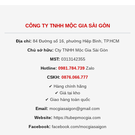
CÔNG TY TNHH MỘC GIA SÀI GÒN
Địa chỉ:
84 Đường số 16, phường Hiệp Bình, TP.HCM
Chủ sở hữu:
Cty TNHH Mộc Gia Sài Gòn
MST:
0313142355
Hotline:
0981.784.739
Zalo
CSKH:
0876.066.777
✔ Hàng chính hãng
✔ Giá tại kho
✔ Giao hàng toàn quốc
Email:
mocgiasaigon@gmail.com
Website:
https://tubepmocgia.com
Facebook:
facebook.com/mocgiasaigon