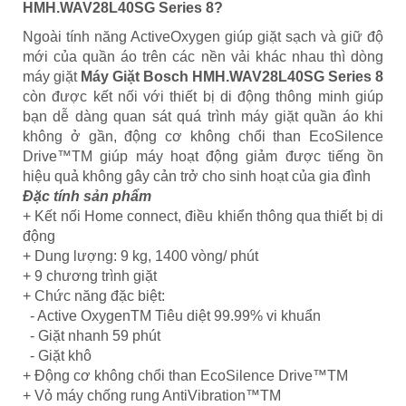
HMH.WAV28L40SG Series 8?
Ngoài tính năng ActiveOxygen giúp giặt sạch và giữ độ
mới của quần áo trên các nền vải khác nhau thì dòng
máy giặt
Máy Giặt Bosch HMH.WAV28L40SG Series 8
còn được kết nối với thiết bị di động thông minh giúp
bạn dễ dàng quan sát quá trình máy giặt quần áo khi
không ở gần, động cơ không chổi than EcoSilence
Drive™TM giúp máy hoạt động giảm được tiếng ồn
hiệu quả không gây cản trở cho sinh hoạt của gia đình
Đặc tính sản phẩm
+ Kết nối Home connect, điều khiển thông qua thiết bị di
động
+ Dung lượng: 9 kg, 1400 vòng/ phút
+ 9 chương trình giặt
+ Chức năng đặc biệt:
- Active OxygenTM Tiêu diệt 99.99% vi khuẩn
- Giặt nhanh 59 phút
- Giặt khô
+ Động cơ không chổi than EcoSilence Drive™TM
+ Vỏ máy chống rung AntiVibration™TM