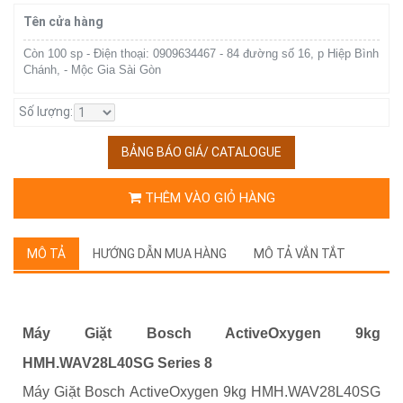
Tên cửa hàng
Còn 100 sp - Điện thoại: 0909634467 - 84 đường số 16, p Hiệp Bình
Chánh, - Mộc Gia Sài Gòn
Số lượng:
BẢNG BÁO GIÁ/ CATALOGUE
THÊM VÀO GIỎ HÀNG
MÔ TẢ
HƯỚNG DẪN MUA HÀNG
MÔ TẢ VẮN TẮT
Máy Giặt Bosch ActiveOxygen 9kg
HMH.WAV28L40SG Series 8
Máy Giặt Bosch ActiveOxygen 9kg HMH.WAV28L40SG