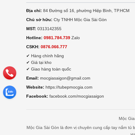
Địa chỉ:
84 Đường số 16, phường Hiệp Bình, TP.HCM
Chủ sở hữu:
Cty TNHH Mộc Gia Sài Gòn
MST:
0313142355
Hotline:
0981.784.739
Zalo
CSKH:
0876.066.777
✔ Hàng chính hãng
✔ Giá tại kho
✔ Giao hàng toàn quốc
Email:
mocgiasaigon@gmail.com
Website:
https://tubepmocgia.com
Facebook:
facebook.com/mocgiasaigon
Mộc Gia 
Mộc Gia Sài Gòn là đơn vị chuyên cung cấp tay nắm tủ bế
vụ