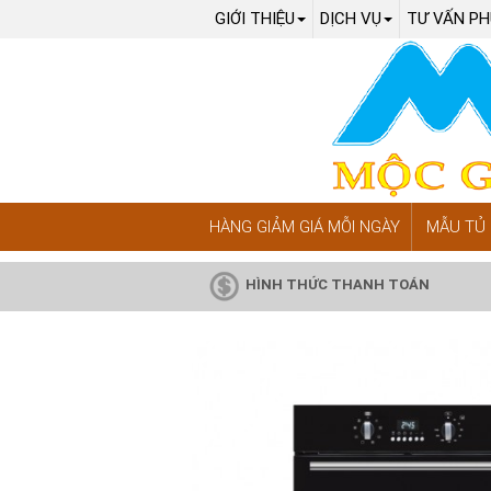
GIỚI THIỆU
DỊCH VỤ
TƯ VẤN PH
HÀNG GIẢM GIÁ MỖI NGÀY
MẪU TỦ 
HÌNH THỨC THANH TOÁN