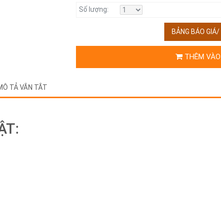
Số lượng:
BẢNG BÁO GIÁ
THÊM VÀO
MÔ TẢ VẮN TẮT
ẬT: