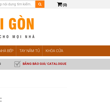
(0)
 NHÀ BẾP
TAY NẮM TỦ
KHÓA CỬA
N
BẢNG BÁO GIÁ/ CATALOGUE
: