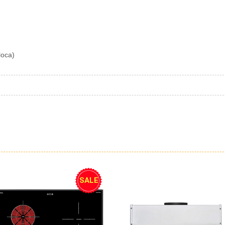
loca)
SALE