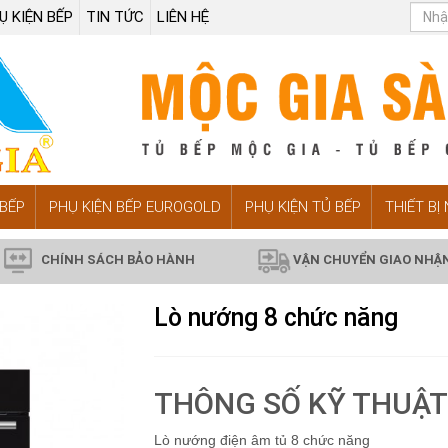
Ụ KIỆN BẾP
TIN TỨC
LIÊN HỆ
BẾP
PHỤ KIỆN BẾP EUROGOLD
PHỤ KIỆN TỦ BẾP
THIẾT BỊ
CHÍNH SÁCH BẢO HÀNH
VẬN CHUYỂN GIAO NHẬ
Lò nướng 8 chức năng
THÔNG SỐ KỸ THUẬT
Lò nướng điện âm tủ 8 chức năng