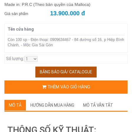
Made in: P.R.C (Theo bản quyền của Malloca)
13.900.000 đ
Giá sản phẩm
Tên cửa hàng
Còn 100 sp - Điện thoại: 0909634467 - 84 đường số 16, p Hiệp Bình
Chánh, - Mộc Gia Sài Gòn
Số lượng:
BẢNG BÁO GIÁ/ CATALOGUE
THÊM VÀO GIỎ HÀNG
MÔ TẢ
HƯỚNG DẪN MUA HÀNG
MÔ TẢ VẮN TẮT
THÔNG SỐ KỸ THUẬT: