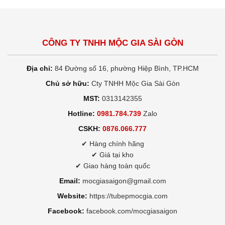
CÔNG TY TNHH MỘC GIA SÀI GÒN
Địa chỉ:
84 Đường số 16, phường Hiệp Bình, TP.HCM
Chủ sở hữu:
Cty TNHH Mộc Gia Sài Gòn
MST:
0313142355
Hotline:
0981.784.739
Zalo
CSKH:
0876.066.777
✔ Hàng chính hãng
✔ Giá tại kho
✔ Giao hàng toàn quốc
Email:
mocgiasaigon@gmail.com
Website:
https://tubepmocgia.com
Facebook:
facebook.com/mocgiasaigon