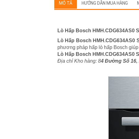
MÔ TẢ
HƯỚNG DẪN MUA HÀNG
Lò Hấp Bosch HMH.CDG634AS0 Se
Lò Hấp Bosch HMH.CDG634AS0 Se
phương pháp hấp lò hấp Bosch giúp 
Lò Hấp Bosch HMH.CDG634AS0 Se
Địa chỉ Kho hàng: 8
4 Đường Số 16,