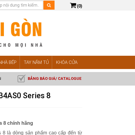
(0)
 NHÀ BẾP
TAY NẮM TỦ
KHÓA CỬA
N
BẢNG BÁO GIÁ/ CATALOGUE
4AS0 Series 8
 8 chính hãng
8 là dòng sản phẩm cao cấp đến từ