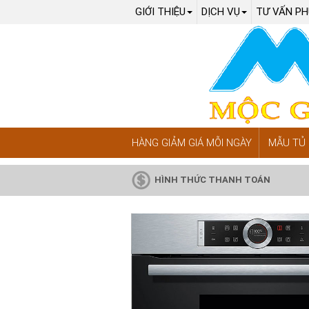
GIỚI THIỆU
DỊCH VỤ
TƯ VẤN PH
HÀNG GIẢM GIÁ MỖI NGÀY
MẪU TỦ 
HÌNH THỨC THANH TOÁN