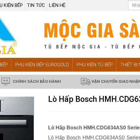
Ụ KIỆN BẾP
TIN TỨC
LIÊN HỆ
BẾP
PHỤ KIỆN BẾP EUROGOLD
PHỤ KIỆN TỦ BẾP
THIẾT BỊ
CHÍNH SÁCH BẢO HÀNH
VẬN CHUYỂN GIAO NHẬ
Lò Hấp Bosch HMH.CDG63
Lò Hấp Bosch HMH.CDG634AS0 Series
Lò Hấp Bosch HMH.CDG634AS0 Series 