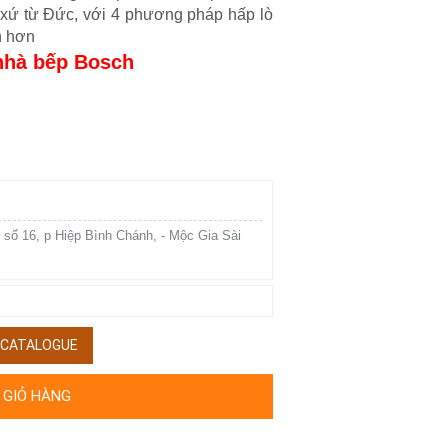
t xứ từ Đức, với 4 phương pháp hấp lò
n hơn
 nhà bếp Bosch
 số 16, p Hiệp Bình Chánh, - Mộc Gia Sài
/ CATALOGUE
 GIỎ HÀNG