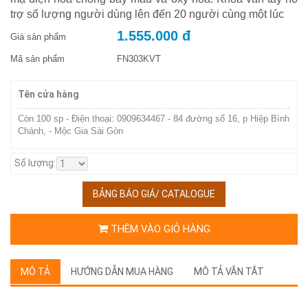
trợ số lượng người dùng lên đến 20 người cùng một lúc
1.555.000 đ
Giá sản phẩm
Mã sản phẩm
FN303KVT
Tên cửa hàng
Còn 100 sp - Điện thoại: 0909634467 - 84 đường số 16, p Hiệp Bình
Chánh, - Mộc Gia Sài Gòn
Số lượng:
BẢNG BÁO GIÁ/ CATALOGUE
THÊM VÀO GIỎ HÀNG
MÔ TẢ
HƯỚNG DẪN MUA HÀNG
MÔ TẢ VẮN TẮT