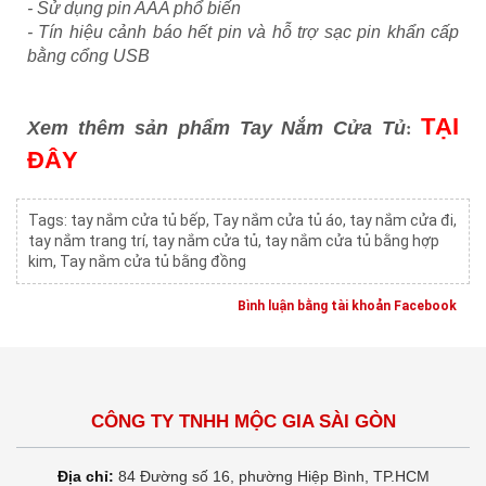
- Sử dụng pin AAA phổ biến
- Tín hiệu cảnh báo hết pin và hỗ trợ sạc pin khẩn cấp
bằng cổng USB
TẠI
:
Xem thêm sản phẩm Tay Nắm Cửa Tủ
ĐÂY
Tags:
tay nắm cửa tủ bếp
,
Tay nắm cửa tủ áo
,
tay nắm cửa đi
,
tay nắm trang trí
,
tay nắm cửa tủ
,
tay nắm cửa tủ bằng hợp
kim
,
Tay nắm cửa tủ bằng đồng
Bình luận bằng tài khoản Facebook
CÔNG TY TNHH MỘC GIA SÀI GÒN
Địa chỉ:
84 Đường số 16, phường Hiệp Bình, TP.HCM