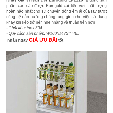
Khay Gia Vị Nan Dẹt Eurogold EP2220
là dòng sản
phẩm cao cấp được Eurogold cải tiến với chất lượng
hoàn hảo nhất cho sự chuyển động êm ái của ray trượt
cùng hệ dẫn hướng chống rung giúp cho việc sử dụng
khay khi kéo trở nên nhẹ nhàng và thuận tiện hơn
- Chất liệu: inox 304
- Quy cách sản phẩm: W160*D475*H465
GIÁ ƯU ĐÃI
nhận ngay
tốt