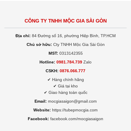
CÔNG TY TNHH MỘC GIA SÀI GÒN
Địa chỉ:
84 Đường số 16, phường Hiệp Bình, TP.HCM
Chủ sở hữu:
Cty TNHH Mộc Gia Sài Gòn
MST:
0313142355
Hotline:
0981.784.739
Zalo
CSKH:
0876.066.777
✔ Hàng chính hãng
✔ Giá tại kho
✔ Giao hàng toàn quốc
Email:
mocgiasaigon@gmail.com
Website:
https://tubepmocgia.com
Facebook:
facebook.com/mocgiasaigon