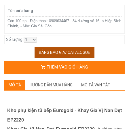
Tên cửa hàng
Còn 100 sp - Điện thoại: 0909634467 - 84 đường số 16, p Hiệp Bình
Chánh, - Mộc Gia Sài Gòn
Số lượng:
BẢNG BÁO GIÁ/ CATALOGUE
THÊM VÀO GIỎ HÀNG
MÔ TẢ
HƯỚNG DẪN MUA HÀNG
MÔ TẢ VẮN TẮT
Kho phụ kiện tủ bếp Eurogold - Khay Gia Vị Nan Dẹt
EP2220