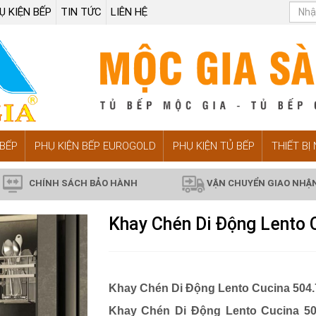
Ụ KIỆN BẾP
TIN TỨC
LIÊN HỆ
BẾP
PHỤ KIỆN BẾP EUROGOLD
PHỤ KIỆN TỦ BẾP
THIẾT BỊ
CHÍNH SÁCH BẢO HÀNH
VẬN CHUYỂN GIAO NHẬ
Khay Chén Di Động Lento
Khay Chén Di Động
Lento Cucina
504.
Khay Chén Di Động
Lento Cucina
5