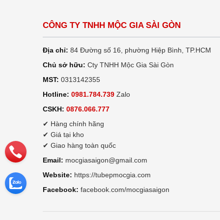
CÔNG TY TNHH MỘC GIA SÀI GÒN
Địa chỉ:
84 Đường số 16, phường Hiệp Bình, TP.HCM
Chủ sở hữu:
Cty TNHH Mộc Gia Sài Gòn
MST:
0313142355
Hotline:
0981.784.739
Zalo
CSKH:
0876.066.777
✔ Hàng chính hãng
✔ Giá tại kho
✔ Giao hàng toàn quốc
Email:
mocgiasaigon@gmail.com
Website:
https://tubepmocgia.com
Facebook:
facebook.com/mocgiasaigon