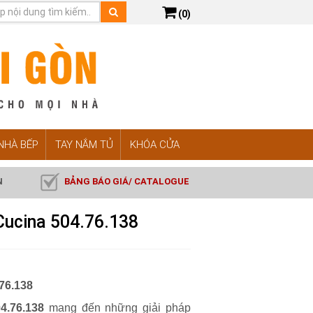
(0)
 NHÀ BẾP
TAY NẮM TỦ
KHÓA CỬA
N
BẢNG BÁO GIÁ/ CATALOGUE
 Cucina 504.76.138
76.138
04.76.138
mang đến những giải pháp