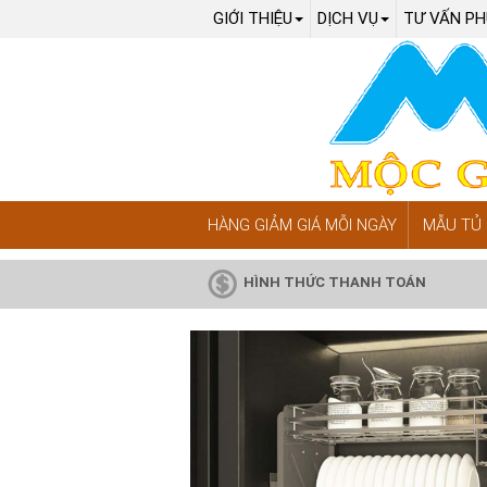
GIỚI THIỆU
DỊCH VỤ
TƯ VẤN PH
HÀNG GIẢM GIÁ MỖI NGÀY
MẪU TỦ 
HÌNH THỨC THANH TOÁN