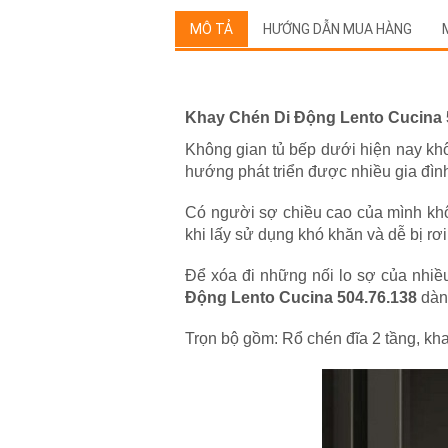
MÔ TẢ
HƯỚNG DẪN MUA HÀNG
Khay Chén Di Động
Lento Cucina
Không gian tủ bếp dưới hiện nay khô
hướng phát triển được nhiều gia đình
Có người sợ chiều cao của mình không
khi lấy sử dụng khó khăn và dễ bị rơi
Để xóa đi những nối lo sợ của nhiề
Động
Lento Cucina
504.76.138
dành
Trọn bộ gồm: Rổ chén đĩa 2 tầng, kh