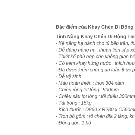
Đặc điểm của Khay Chén Di Động
Tính Năng
Khay Chén Di Động
Le
- Kệ nâng hạ dành cho tủ bếp trên, th
- Dễ dàng nâng hạ , thuận tiện sắp xế
- Thiết kế phù hợp cho không gian bế
- Có kèm khay hứng nước , thích hợp 
- Đã được kiểm chứng an toàn thực
- Dễ vệ sinh
- Màu hoàn thiện : Inox 304 xám
- Chiều rộng lọt lòng : 900mm
- Chiều sâu lọt lòng : tối thiểu 300mm
- Tải trọng : 15kg
- Kích thước : D860 x R280 x C560
- Trọn bộ gồm : rổ chén đĩa 2 tầng, k
- Đóng gói : 1 bộ