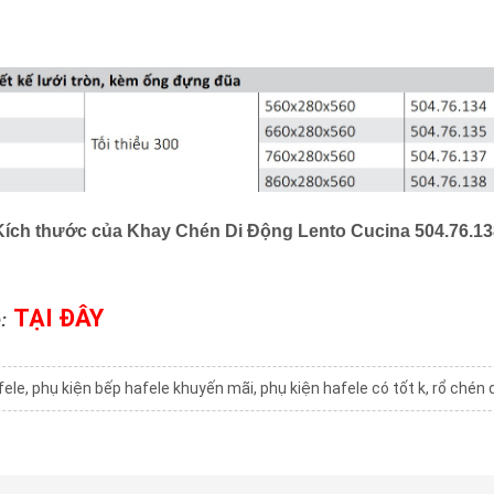
Kích thước của Khay Chén Di Động
Lento Cucina
504.76.13
TẠI ĐÂY
:
fele
,
phụ kiện bếp hafele khuyến mãi
,
phụ kiện hafele có tốt k
,
rổ chén 