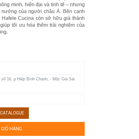
hông minh, hiện đại và tinh tế – nhưng
ấu nướng của người châu Á. Bên cạnh
p Hafele Cucina còn sở hữu giá thành
 giúp tối ưu hóa thêm trải nghiệm của
ụng.
 số 16, p Hiệp Bình Chánh, - Mộc Gia Sài
/ CATALOGUE
 GIỎ HÀNG