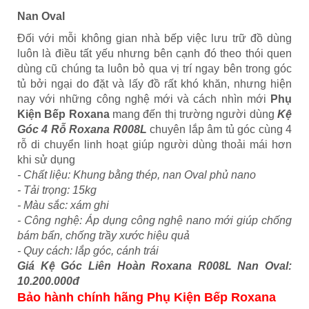
Nan Oval
Đối với mỗi không gian nhà bếp việc lưu trữ đồ dùng
luôn là điều tất yếu nhưng bên cạnh đó theo thói quen
dùng cũ chúng ta luôn bỏ qua vị trí ngay bên trong góc
tủ bởi ngại do đặt và lấy đồ rất khó khăn, nhưng hiện
nay với những công nghệ mới và cách nhìn mới
Phụ
Kiện Bếp Roxana
mang đến thị trường người dùng
Kệ
Góc 4 Rỗ Roxana R008L
chuyên lắp âm tủ góc cùng 4
rỗ di chuyển linh hoạt giúp người dùng thoải mái hơn
khi sử dụng
- Chất liệu: Khung bằng thép, nan Oval phủ nano
- Tải trọng: 15kg
- Màu sắc: xám ghi
- Công nghệ: Áp dụng công nghệ nano mới giúp chống
bám bẩn, chống trầy xước hiệu quả
- Quy cách: lắp góc, cánh trái
Giá Kệ Góc Liên Hoàn Roxana R008L Nan Oval:
10.200.000đ
Bảo hành chính hãng Phụ Kiện Bếp Roxana