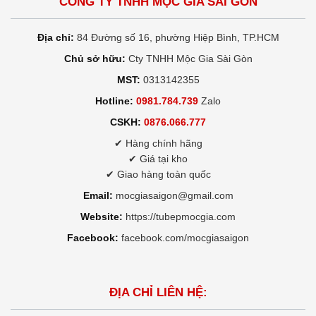
CÔNG TY TNHH MỘC GIA SÀI GÒN
Địa chỉ:
84 Đường số 16, phường Hiệp Bình, TP.HCM
Chủ sở hữu:
Cty TNHH Mộc Gia Sài Gòn
MST:
0313142355
Hotline:
0981.784.739
Zalo
CSKH:
0876.066.777
✔ Hàng chính hãng
✔ Giá tại kho
✔ Giao hàng toàn quốc
Email:
mocgiasaigon@gmail.com
Website:
https://tubepmocgia.com
Facebook:
facebook.com/mocgiasaigon
ĐỊA CHỈ LIÊN HỆ: