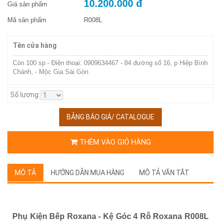
10.200.000 đ
Giá sản phẩm
Mã sản phẩm
R008L
Tên cửa hàng
Còn 100 sp - Điện thoại: 0909634467 - 84 đường số 16, p Hiệp Bình
Chánh, - Mộc Gia Sài Gòn
Số lượng:
BẢNG BÁO GIÁ/ CATALOGUE
THÊM VÀO GIỎ HÀNG
MÔ TẢ
HƯỚNG DẪN MUA HÀNG
MÔ TẢ VẮN TẮT
Phụ Kiện Bếp Roxana - Kệ Góc 4 Rỗ Roxana R008L