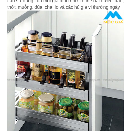
cầu sử dụng của mỗi gia đình như có thể đặt được: dao,
thớt, muỗng, đũa, chai lọ và các hủ gia vị thường ngày