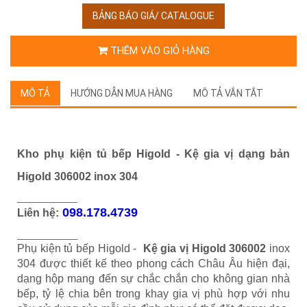
BẢNG BÁO GIÁ/ CATALOGUE
THÊM VÀO GIỎ HÀNG
MÔ TẢ
HƯỚNG DẪN MUA HÀNG
MÔ TẢ VẮN TẮT
Kho phụ kiện tủ bếp Higold - Kệ gia vị dạng bản
Higold 306002 inox 304
___________
098.178.4739
Liên hệ:
___________
Phụ kiện tủ bếp Higold -
Kệ gia vị Higold 306002
inox
304 được thiết kế theo phong cách Châu Âu hiện đại,
dạng hộp mang đến sự chắc chắn cho không gian nhà
bếp, tỷ lệ chia bên trong khay gia vị phù hợp với nhu