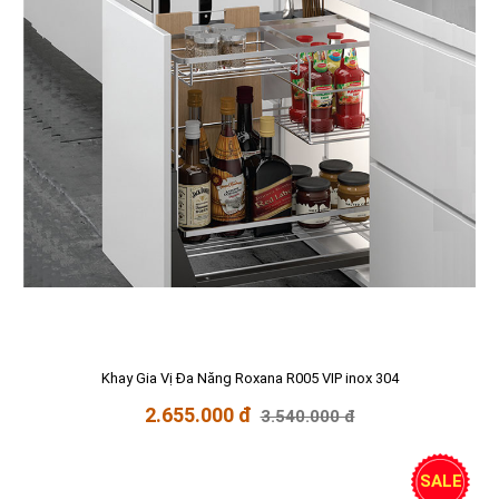
Khay Gia Vị Đa Năng Roxana R005 VIP inox 304
2.655.000 đ
3.540.000 đ
SALE