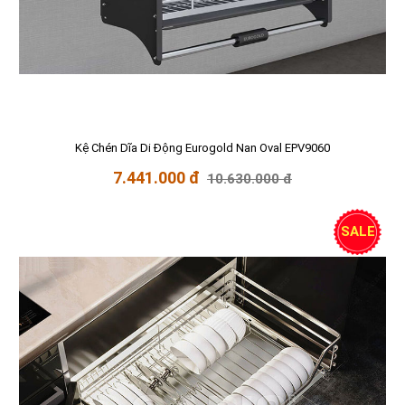
Kệ Chén Dĩa Di Động Eurogold Nan Oval EPV9060
7.441.000 đ
10.630.000 đ
SALE