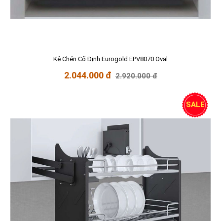
Kệ Chén Cố Định Eurogold EPV8070 Oval
2.044.000 đ
2.920.000 đ
SALE