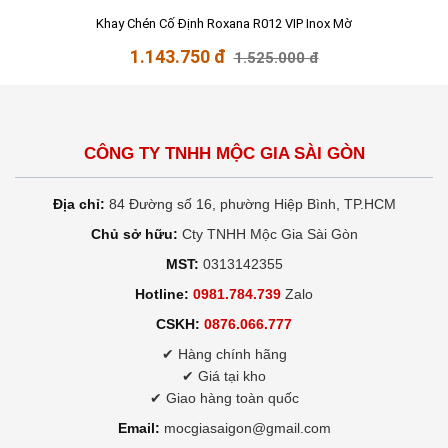
Khay Chén Cố Định Roxana R012 VIP Inox Mờ
1.143.750 đ
1.525.000 đ
CÔNG TY TNHH MỘC GIA SÀI GÒN
Địa chỉ:
84 Đường số 16, phường Hiệp Bình, TP.HCM
Chủ sở hữu:
Cty TNHH Mộc Gia Sài Gòn
MST:
0313142355
Hotline:
0981.784.739
Zalo
CSKH:
0876.066.777
✔ Hàng chính hãng
✔ Giá tại kho
✔ Giao hàng toàn quốc
Email:
mocgiasaigon@gmail.com