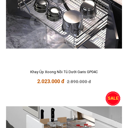
Khay Úp Xoong Nồi Tủ Dưới Garis GP04C
2.023.000 đ
2.890.000 đ
SALE