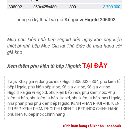
Thông số kỹ thuật và giá
Kệ gia vị Higold 306002
Mua phụ kiện nhà bếp Higold đến ngay kho phụ kiện
thiết bị nhà bếp Mộc Gia tại Thủ Đức để mua hàng với
giá kho
TẠI ĐÂY
Xem thêm phụ kiện tủ bếp Higold:
Tags:
Khay gia vị dụng cụ inox Higold 306002 - 304
,
phụ kiện tủ
bếp Higold
,
phụ kiện bếp inox
,
Kệ gia vị inox
,
Kệ gia vị inox
Higold
,
ke gia vi Higold
,
phụ kiện bếp inox
,
phụ kiện inox
,
Phụ
kiện tủ bếp
,
phụ kiện tủ bếp Higold
,
phụ kiện tủ bếp inox Higold
,
nhà phân phối phụ kiện bếp Higold
,
KENH PHAN PHOI PHU KIEN
TU BEP
,
KENH PHAN PHOI PHU KIEN TU BEP INOX CHINH HANG
,
phu kien tu bep inox chinh hang
Bình luận bằng tài khoản Facebook