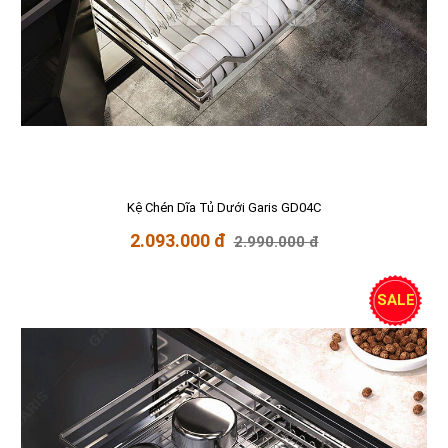
Kệ Chén Dĩa Tủ Dưới Garis GD04C
2.093.000 đ
2.990.000 đ
SALE