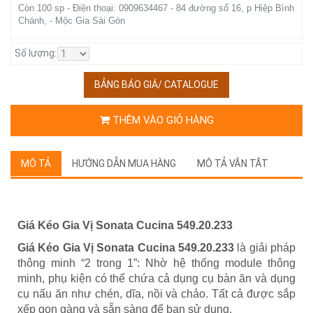
Còn 100 sp - Điện thoại: 0909634467 - 84 đường số 16, p Hiệp Bình
Chánh, - Mộc Gia Sài Gòn
Số lượng:
BẢNG BÁO GIÁ/ CATALOGUE
THÊM VÀO GIỎ HÀNG
MÔ TẢ
HƯỚNG DẪN MUA HÀNG
MÔ TẢ VẮN TẮT
Giá Kéo Gia Vị Sonata Cucina 549.20.233
Giá Kéo Gia Vị Sonata Cucina 549.20.233
là giải pháp
thông minh “2 trong 1”: Nhờ hệ thống module thông
minh, phụ kiện có thể chứa cả dụng cụ bàn ăn và dụng
cụ nấu ăn như chén, dĩa, nồi và chảo. Tất cả được sắp
xếp gọn gàng và sẵn sàng để bạn sử dụng.