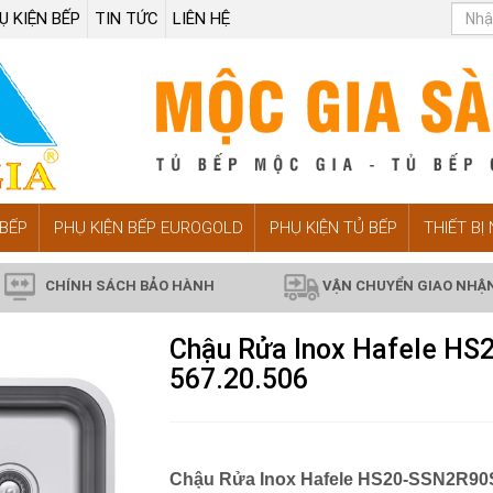
Ụ KIỆN BẾP
TIN TỨC
LIÊN HỆ
BẾP
PHỤ KIỆN BẾP EUROGOLD
PHỤ KIỆN TỦ BẾP
THIẾT BỊ
CHÍNH SÁCH BẢO HÀNH
VẬN CHUYỂN GIAO NHẬ
Chậu Rửa Inox Hafele H
567.20.506
Chậu Rửa Inox Hafele HS20-SSN2R90