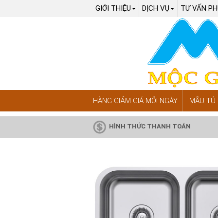
GIỚI THIỆU
DỊCH VỤ
TƯ VẤN PH
HÀNG GIẢM GIÁ MỖI NGÀY
MẪU TỦ 
HÌNH THỨC THANH TOÁN