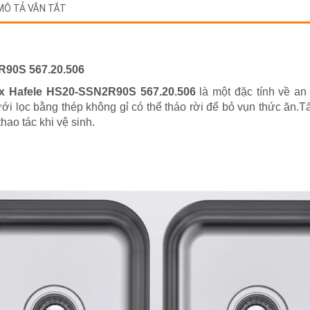
MÔ TẢ VẮN TẮT
R90S 567.20.506
ox Hafele HS20-SSN2R90S 567.20.506
là một đặc tính về an 
i lọc bằng thép không gỉ có thể tháo rời để bỏ vụn thức ăn.Tấ
thao tác khi vệ sinh.