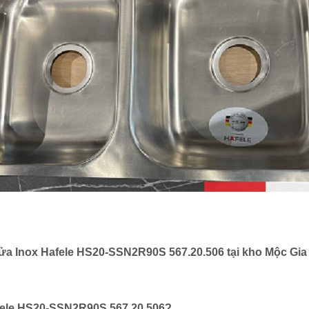
ửa Inox Hafele HS20-SSN2R90S 567.20.506 tại kho Mộc Gia
fele HS20-SSN2R90S 567.20.506?