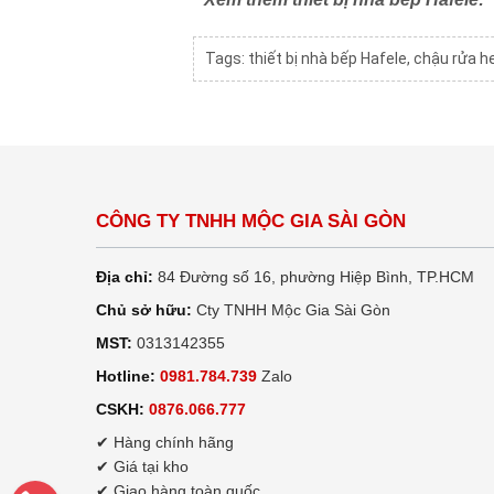
Tags:
thiết bị nhà bếp Hafele
,
chậu rửa h
CÔNG TY TNHH MỘC GIA SÀI GÒN
Địa chỉ:
84 Đường số 16, phường Hiệp Bình, TP.HCM
Chủ sở hữu:
Cty TNHH Mộc Gia Sài Gòn
MST:
0313142355
Hotline:
0981.784.739
Zalo
CSKH:
0876.066.777
✔ Hàng chính hãng
✔ Giá tại kho
✔ Giao hàng toàn quốc