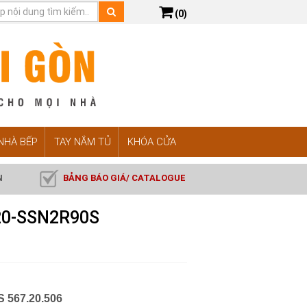
(0)
 NHÀ BẾP
TAY NẮM TỦ
KHÓA CỬA
N
BẢNG BÁO GIÁ/ CATALOGUE
S20-SSN2R90S
S 567.20.506