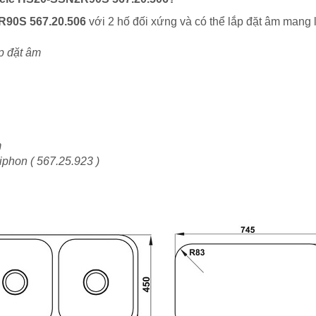
2R90S 567.20.506
với 2 hố đối xứng và có thể lắp đặt âm mang 
́p đặt âm
m
 Siphon ( 567.25.923 )