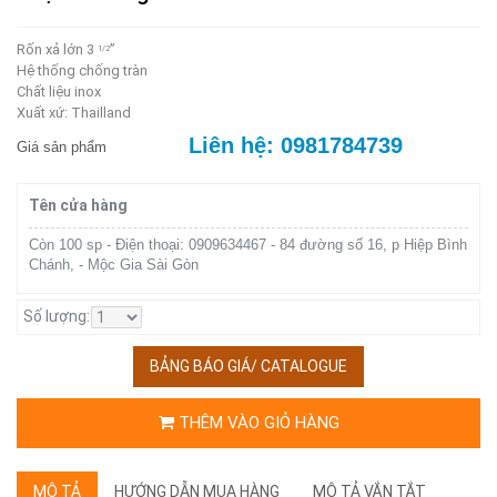
Rốn xả lớn 3
’’
1/2
Hệ thống chống tràn
Chất liệu inox
Xuất xứ: Thailland
Liên hệ: 0981784739
Giá sản phẩm
Tên cửa hàng
Còn 100 sp - Điện thoại: 0909634467 - 84 đường số 16, p Hiệp Bình
Chánh, - Mộc Gia Sài Gòn
Số lượng:
BẢNG BÁO GIÁ/ CATALOGUE
THÊM VÀO GIỎ HÀNG
MÔ TẢ
HƯỚNG DẪN MUA HÀNG
MÔ TẢ VẮN TẮT