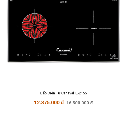
Bếp Điện Từ Canaval IE-2156
12.375.000 đ
16.500.000 đ