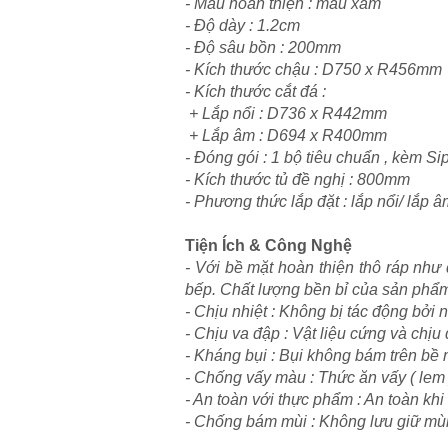
- Màu hoàn thiện : màu xám
- Độ dày : 1.2cm
- Độ sâu bồn : 200mm
- Kích thước chậu : D750 x R456mm
- Kích thước cắt đá :
+ Lắp nổi : D736 x R442mm
+ Lắp âm : D694 x R400mm
- Đóng gói : 1 bộ tiêu chuẩn , kèm 
- Kích thước tủ đề nghị : 800mm
- Phương thức lắp đặt : lắp nổi/ lắp 
Tiện Ích & Công Nghệ
- Với bề mặt hoàn thiện thô ráp như
bếp. Chất lượng bền bỉ của sản phẩm
- Chịu nhiệt : Không bị tác động bởi 
- Chịu va đập : Vật liệu cứng và chị
- Kháng bụi : Bụi không bám trên bề 
- Chống vấy màu : Thức ăn vấy ( lem 
- An toàn với thực phẩm : An toàn khi 
- Chống bám mùi : Không lưu giữ mù