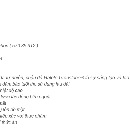
Siphon ( 570.35.912 )
âm
 đá tự nhiên, chậu đá Hafele Granstone® là sự sáng tạo và tạ
 đảm bảo tuổi thọ sử dụng lâu dài
nhiệt độ cao
u được tác động bên ngoài
mặt
) lên bề mặt
tiếp xúc với thực phẩm
i thức ăn