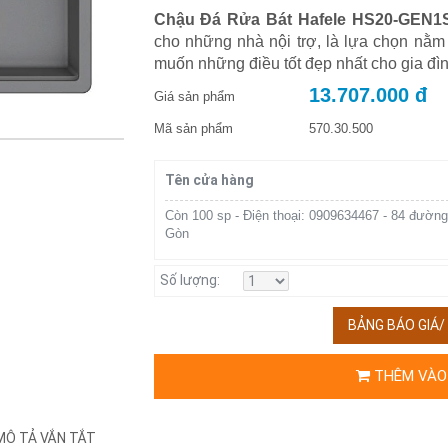
Chậu Đá Rửa Bát Hafele HS20-GEN1S
cho những nhà nội trợ, là lựa chọn nằm 
muốn những điều tốt đẹp nhất cho gia đì
13.707.000 đ
Giá sản phẩm
Mã sản phẩm
570.30.500
Tên cửa hàng
Còn 100 sp - Điện thoại: 0909634467 - 84 đường
Gòn
Số lượng:
BẢNG BÁO GIÁ
THÊM VÀO
MÔ TẢ VẮN TẮT