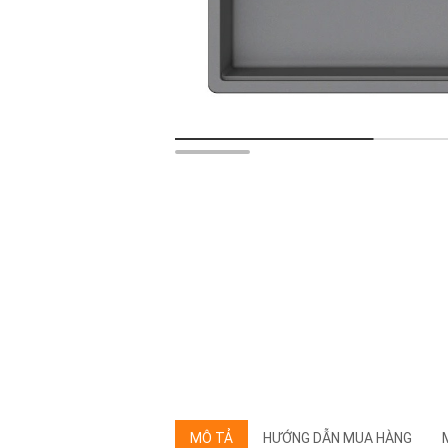
MÔ TẢ
HƯỚNG DẪN MUA HÀNG