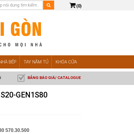
(0)
 NHÀ BẾP
TAY NẮM TỦ
KHÓA CỬA
N
BẢNG BÁO GIÁ/ CATALOGUE
 HS20-GEN1S80
0 570.30.500