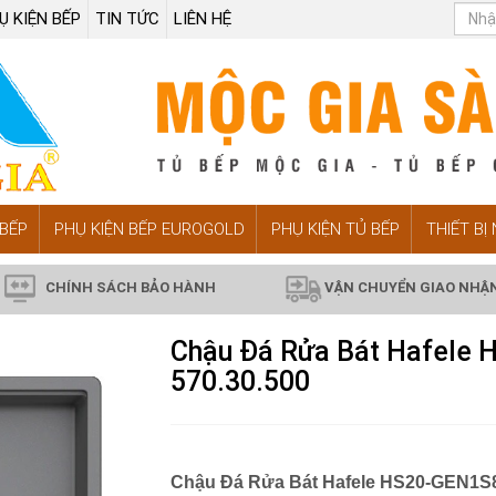
Ụ KIỆN BẾP
TIN TỨC
LIÊN HỆ
BẾP
PHỤ KIỆN BẾP EUROGOLD
PHỤ KIỆN TỦ BẾP
THIẾT BỊ
CHÍNH SÁCH BẢO HÀNH
VẬN CHUYỂN GIAO NHẬ
Chậu Đá Rửa Bát Hafele
570.30.500
Chậu Đá Rửa Bát Hafele HS20-GEN1S8