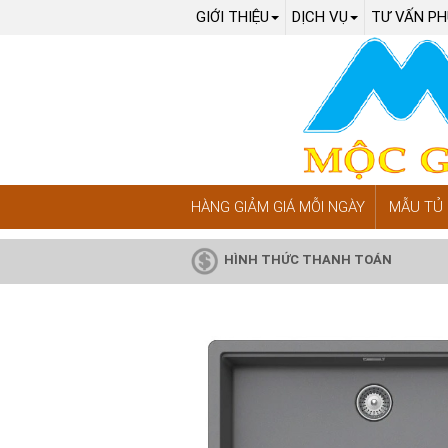
GIỚI THIỆU
DỊCH VỤ
TƯ VẤN PH
HÀNG GIẢM GIÁ MỖI NGÀY
MẪU TỦ 
HÌNH THỨC THANH TOÁN