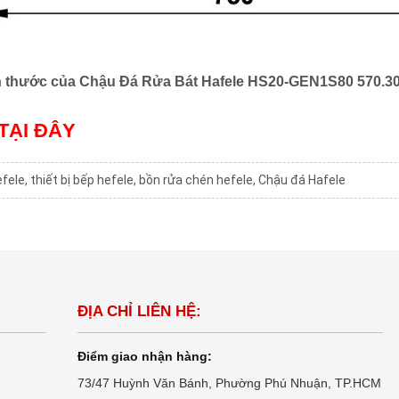
h thước của
Chậu Đá Rửa Bát Hafele HS20-GEN1S80 570.3
TẠI ĐÂY
efele
,
thiết bị bếp hefele
,
bồn rửa chén hefele
,
Chậu đá Hafele
ĐỊA CHỈ LIÊN HỆ:
Điểm giao nhận hàng:
73/47 Huỳnh Văn Bánh, Phường Phú Nhuận, TP.HCM