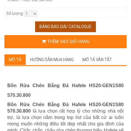
Số lượng:
BẢNG BÁO GIÁ/ CATALOGUE
THÊM VÀO GIỎ HÀNG
MÔ TẢ
HƯỚNG DẪN MUA HÀNG
MÔ TẢ VẮN TẮT
Bồn Rửa Chén Bằng Đá Hafele HS20-GEN1S80
570.30.800
Bồn Rửa Chén Bằng Đá Hafele HS20-GEN1S80
570.30.800
là lựa chọn rất hợp lý cho những nhà nội
trợ, là lựa chọn nằm trong top list của bất cứ ai luôn
mong muốn những điều tốt đẹp nhất cho gia đình của
mình. Chắc chắn, chậu rửa chén thương hiệu Hafele sẽ