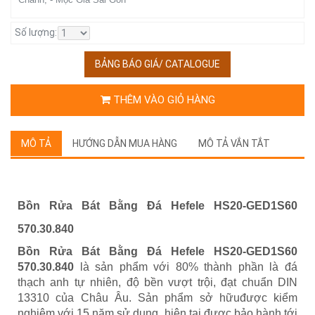
Số lượng:
BẢNG BÁO GIÁ/ CATALOGUE
THÊM VÀO GIỎ HÀNG
MÔ TẢ
HƯỚNG DẪN MUA HÀNG
MÔ TẢ VẮN TẮT
Bồn Rửa Bát Bằng Đá Hefele HS20-GED1S60
570.30.840
Bồn Rửa Bát Bằng Đá Hefele HS20-GED1S60
570.30.840
là sản phẩm với 80% thành phần là đá
thạch anh tự nhiên, độ bền vượt trội, đạt chuẩn DIN
13310 của Châu Âu. Sản phẩm sở hữuđược kiểm
nghiệm với 15 năm sử dụng, hiện tại được bảo hành tới