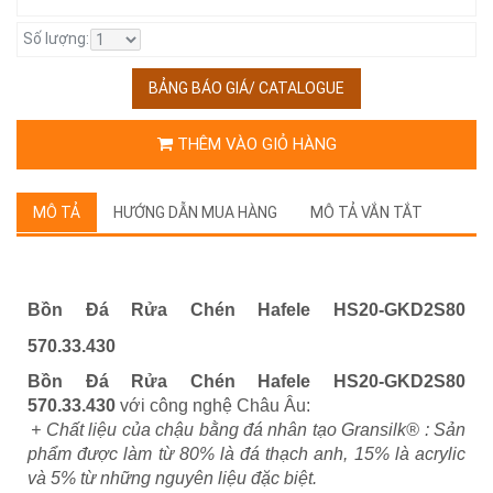
Số lượng:
BẢNG BÁO GIÁ/ CATALOGUE
THÊM VÀO GIỎ HÀNG
MÔ TẢ
HƯỚNG DẪN MUA HÀNG
MÔ TẢ VẮN TẮT
Bồn Đá Rửa Chén Hafele HS20-GKD2S80
570.33.430
Bồn Đá Rửa Chén Hafele HS20-GKD2S80
570.33.430
với công nghệ Châu Âu:
+ Chất liệu của chậu bằng đá nhân tạo Gransilk® : Sản
phẩm được làm từ 80% là đá thạch anh, 15% là acrylic
và 5% từ những nguyên liệu đặc biệt.