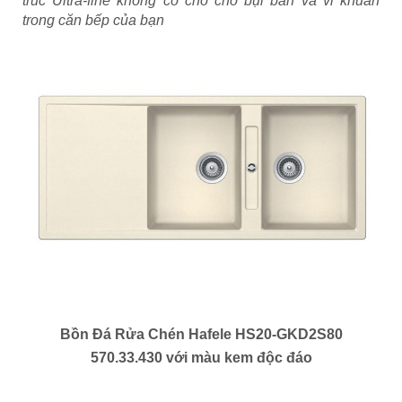
trúc Ultra-fine không có chỗ cho bụi bẩn và vi khuẩn
trong căn bếp của bạn
Bồn Đá Rửa Chén Hafele HS20-GKD2S80
570.33.430
với màu kem độc đáo