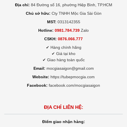
Địa chỉ:
84 Đường số 16, phường Hiệp Bình, TP.HCM
Chủ sở hữu:
Cty TNHH Mộc Gia Sài Gòn
MST:
0313142355
Hotline:
0981.784.739
Zalo
CSKH:
0876.066.777
✔ Hàng chính hãng
✔ Giá tại kho
✔ Giao hàng toàn quốc
Email:
mocgiasaigon@gmail.com
Website:
https://tubepmocgia.com
Facebook:
facebook.com/mocgiasaigon
ĐỊA CHỈ LIÊN HỆ:
Điểm giao nhận hàng: