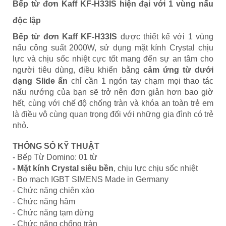
Bếp từ đơn Kaff KF-H33IS hiện đại với 1 vùng nấu
độc lập
Bếp từ đơn Kaff KF-H33IS
được thiết kế với 1 vùng
nấu công suất 2000W, sử dụng mặt kính Crystal chịu
lực và chịu sốc nhiệt cực tốt mang đến sự an tâm cho
người tiêu dùng, điều khiển bằng
cảm ứng từ dưới
dạng Slide ẩn
chỉ cần 1 ngón tay chạm mọi thao tác
nấu nướng của bạn sẽ trở nên đơn giản hơn bao giờ
hết, cùng với chế độ chống tràn và khóa an toàn trẻ em
là điều vô cùng quan trọng đối với những gia đình có trẻ
nhỏ.
THÔNG SỐ KỸ THUẬT
- Bếp Từ Domino: 01 từ
- Mặt kính Crystal siêu bền
, chịu lực chịu sốc nhiệt
- Bo mạch IGBT SIMENS Made in Germany
- Chức năng chiên xào
- Chức năng hâm
- Chức năng tạm dừng
- Chức năng chống tràn