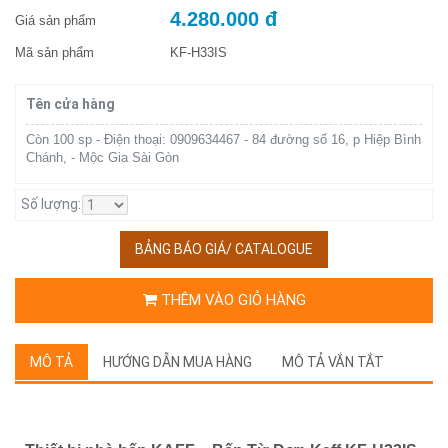
4.280.000 đ
Giá sản phẩm
Mã sản phẩm
KF-H33IS
Tên cửa hàng
Còn 100 sp - Điện thoại: 0909634467 - 84 đường số 16, p Hiệp Bình
Chánh, - Mộc Gia Sài Gòn
Số lượng:
BẢNG BÁO GIÁ/ CATALOGUE
THÊM VÀO GIỎ HÀNG
MÔ TẢ
HƯỚNG DẪN MUA HÀNG
MÔ TẢ VẮN TẮT