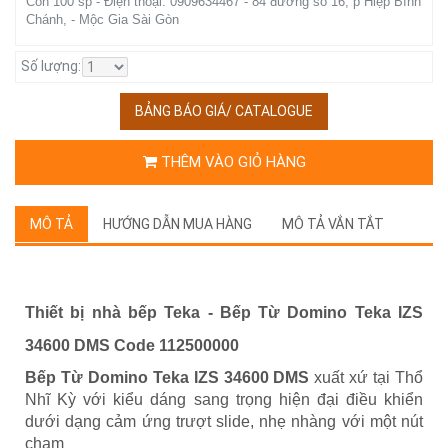
Còn 100 sp - Điện thoại: 0909634467 - 84 đường số 16, p Hiệp Bình
Chánh, - Mộc Gia Sài Gòn
Số lượng:
BẢNG BÁO GIÁ/ CATALOGUE
THÊM VÀO GIỎ HÀNG
MÔ TẢ
HƯỚNG DẪN MUA HÀNG
MÔ TẢ VẮN TẮT
Thiết bị nhà bếp Teka - Bếp Từ Domino Teka IZS
34600 DMS Code 112500000
Bếp Từ Domino Teka IZS 34600 DMS
xuất xứ tại Thổ
Nhĩ Kỳ với kiểu dáng sang trọng hiện đại điều khiển
dưới dạng cảm ứng trượt slide, nhẹ nhàng với một nút
chạm