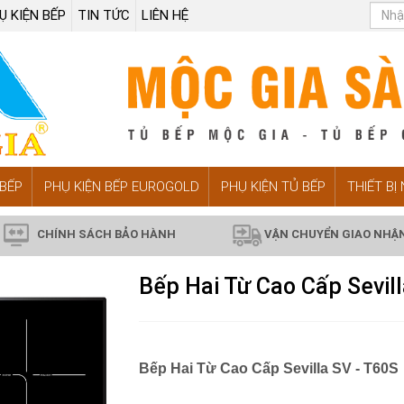
Ụ KIỆN BẾP
TIN TỨC
LIÊN HỆ
BẾP
PHỤ KIỆN BẾP EUROGOLD
PHỤ KIỆN TỦ BẾP
THIẾT BỊ
CHÍNH SÁCH BẢO HÀNH
VẬN CHUYỂN GIAO NHẬ
Bếp Hai Từ Cao Cấp Sevill
Bếp Hai Từ Cao Cấp Sevilla SV - T60S