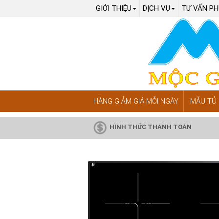
GIỚI THIỆU
DỊCH VỤ
TƯ VẤN PH
HÀNG GIẢM GIÁ MỖI NGÀY
MẪU TỦ 
HÌNH THỨC THANH TOÁN