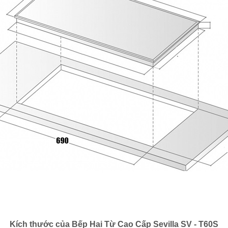
Kích thước của
Bếp Hai Từ Cao Cấp Sevilla SV - T60S