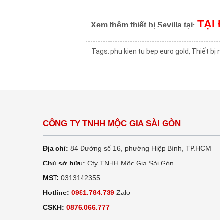
TẠI
:
Xem thêm thiết bị Sevilla tại
Tags:
phu kien tu bep euro gold
,
Thiết bị 
CÔNG TY TNHH MỘC GIA SÀI GÒN
Địa chỉ:
84 Đường số 16, phường Hiệp Bình, TP.HCM
Chủ sở hữu:
Cty TNHH Mộc Gia Sài Gòn
MST:
0313142355
Hotline:
0981.784.739
Zalo
CSKH:
0876.066.777