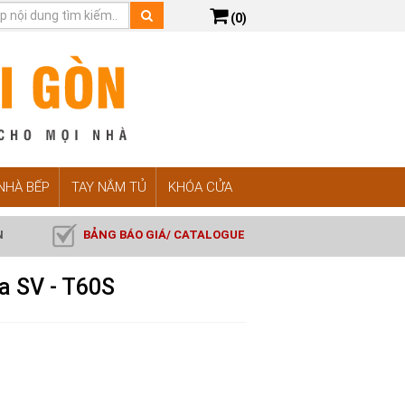
(0)
 NHÀ BẾP
TAY NẮM TỦ
KHÓA CỬA
N
BẢNG BÁO GIÁ/ CATALOGUE
a SV - T60S