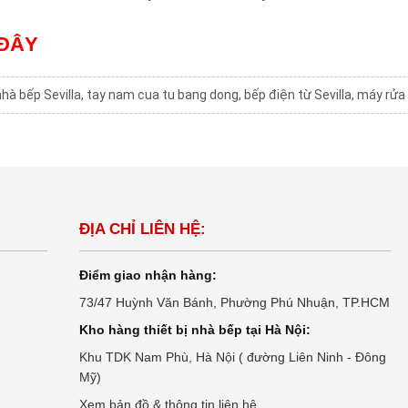
 ĐÂY
nhà bếp Sevilla
,
tay nam cua tu bang dong
,
bếp điện từ Sevilla
,
máy rửa 
ĐỊA CHỈ LIÊN HỆ:
Điểm giao nhận hàng:
73/47 Huỳnh Văn Bánh, Phường Phú Nhuận, TP.HCM
Kho hàng thiết bị nhà bếp tại Hà Nội:
Khu TDK Nam Phù, Hà Nội ( đường Liên Ninh - Đông
Mỹ)
Xem bản đồ & thông tin liên hệ