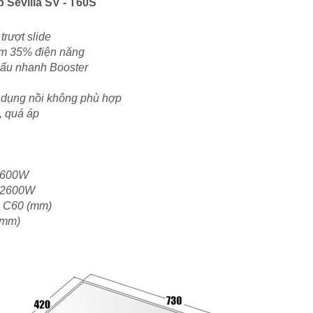
 Sevilla SV - T60S
rượt slide
kiệm 35% điện năng
nấu nhanh Booster
ử dụng nồi không phù hợp
, quá áp
 2600W
r 2600W
x C60 (mm)
(mm)