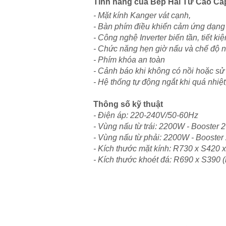
Tính năng của
Bếp Hai Từ Cao Cấp
- Mặt kính Kanger vát cạnh,
- Bàn phím điều khiển cảm ứng dạng t
- Công nghệ Inverter biến tần, tiết 
- Chức năng hẹn giờ nấu và chế độ 
- Phím khóa an toàn
- Cảnh báo khi không có nồi hoặc s
- Hệ thống tự động ngắt khi quá nhiệt
Thông số kỹ thuật
- Điện áp: 220-240V/50-60Hz
- Vùng nấu từ trái: 2200W - Booster
- Vùng nấu từ phải: 2200W - Booste
- Kích thước mặt kính: R730 x S420 
- Kích thước khoét đá: R690 x S390 