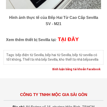
Hình ảnh thực tế của
Bếp Hai Từ Cao Cấp Sevilla
SV - M21
TẠI ĐÂY
:
Xem thêm thiết bị Sevilla tại
Tags:
bếp điện từ Sevilla
,
bếp hai từ Sevilla
,
bếp từ sevilla có
tốt không
,
Thiết bị nhà bếp Sevilla
,
kho thiết bị nhà bếpsevilla
Bình luận bằng tài khoản Facebook
CÔNG TY TNHH MỘC GIA SÀI GÒN
Địa chỉ:
84 Đường số 16, phường Hiệp Bình, TP.HCM