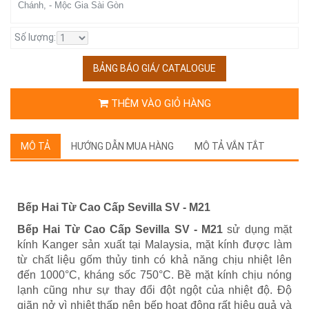
Chánh, - Mộc Gia Sài Gòn
Số lượng:
BẢNG BÁO GIÁ/ CATALOGUE
THÊM VÀO GIỎ HÀNG
MÔ TẢ
HƯỚNG DẪN MUA HÀNG
MÔ TẢ VẮN TẮT
Bếp Hai Từ Cao Cấp Sevilla SV - M21
Bếp Hai Từ Cao Cấp Sevilla SV - M21
sử dụng mặt
kính Kanger sản xuất tại Malaysia, mặt kính được làm
từ chất liệu gốm thủy tinh có khả năng chịu nhiệt lên
đến 1000°C, kháng sốc 750°C. Bề mặt kính chịu nóng
lạnh cũng như sự thay đổi đột ngột của nhiệt độ. Độ
giãn nở vì nhiệt thấp nên bếp hoạt động rất hiệu quả và