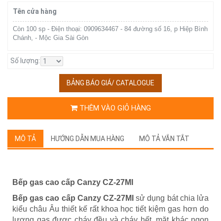
Tên cửa hàng
Còn 100 sp - Điện thoại: 0909634467 - 84 đường số 16, p Hiệp Bình
Chánh, - Mộc Gia Sài Gòn
Số lượng:
BẢNG BÁO GIÁ/ CATALOGUE
THÊM VÀO GIỎ HÀNG
MÔ TẢ
HƯỚNG DẪN MUA HÀNG
MÔ TẢ VẮN TẮT
Bếp gas cao cấp Canzy CZ-27MI
Bếp gas cao cấp Canzy CZ-27MI
sử dụng bát chia lửa
kiểu châu Âu thiết kế rất khoa học tiết kiệm gas hơn do
lượng gas được cháy đều và cháy hết, mặt khác ngọn