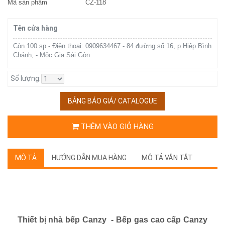
Mã sản phẩm
CZ-118
Tên cửa hàng
Còn 100 sp - Điện thoại: 0909634467 - 84 đường số 16, p Hiệp Bình
Chánh, - Mộc Gia Sài Gòn
Số lượng:
BẢNG BÁO GIÁ/ CATALOGUE
THÊM VÀO GIỎ HÀNG
MÔ TẢ
HƯỚNG DẪN MUA HÀNG
MÔ TẢ VẮN TẮT
Thiết bị nhà bếp Canzy - Bếp gas cao cấp Canzy