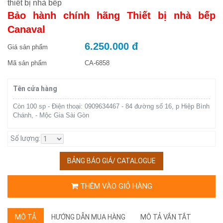
thiết bị nhà bếp
Bảo hành chính hãng Thiết bị nhà bếp
Canaval
6.250.000 đ
Giá sản phẩm
Mã sản phẩm
CA-6858
Tên cửa hàng
Còn 100 sp - Điện thoại: 0909634467 - 84 đường số 16, p Hiệp Bình
Chánh, - Mộc Gia Sài Gòn
Số lượng:
BẢNG BÁO GIÁ/ CATALOGUE
THÊM VÀO GIỎ HÀNG
MÔ TẢ
HƯỚNG DẪN MUA HÀNG
MÔ TẢ VẮN TẮT