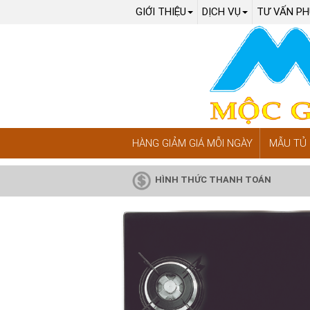
GIỚI THIỆU
DỊCH VỤ
TƯ VẤN PH
HÀNG GIẢM GIÁ MỖI NGÀY
MẪU TỦ 
HÌNH THỨC THANH TOÁN