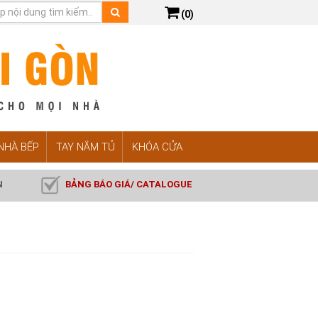
(0)
 NHÀ BẾP
TAY NẮM TỦ
KHÓA CỬA
N
BẢNG BÁO GIÁ/ CATALOGUE