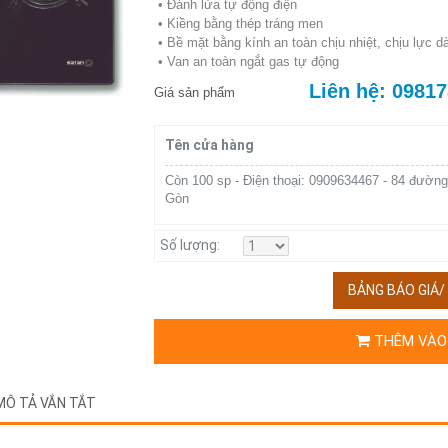
• Ðánh lửa tự động điện
• Kiềng bằng thép tráng men
• Bề mặt bằng kính an toàn chịu nhiệt, chịu lực 
• Van an toàn ngắt gas tự động
Liên hệ: 0981
Giá sản phẩm
Tên cửa hàng
Còn 100 sp - Điện thoại: 0909634467 - 84 đường
Gòn
Số lượng:
BẢNG BÁO GIÁ
THÊM VÀO
MÔ TẢ VẮN TẮT