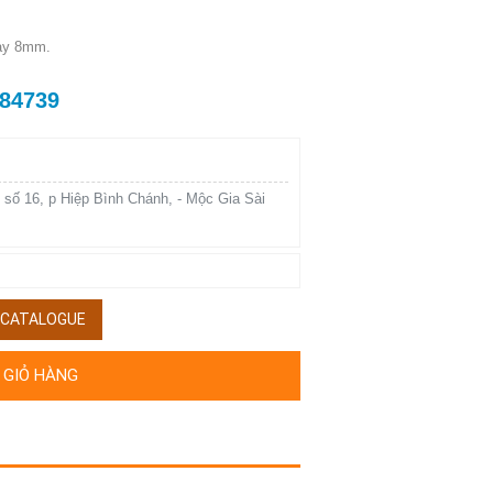
dày 8mm.
784739
 số 16, p Hiệp Bình Chánh, - Mộc Gia Sài
/ CATALOGUE
 GIỎ HÀNG