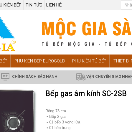
Ụ KIỆN BẾP
TIN TỨC
LIÊN HỆ
BẾP
PHỤ KIỆN BẾP EUROGOLD
PHỤ KIỆN TỦ BẾP
THIẾT BỊ
CHÍNH SÁCH BẢO HÀNH
VẬN CHUYỂN GIAO NHẬ
Bếp gas âm kính SC-2SB
Rộng 73 cm.
• Bếp 2 gas
• 01 bếp 3 vòng lửa
• 01 bếp trung